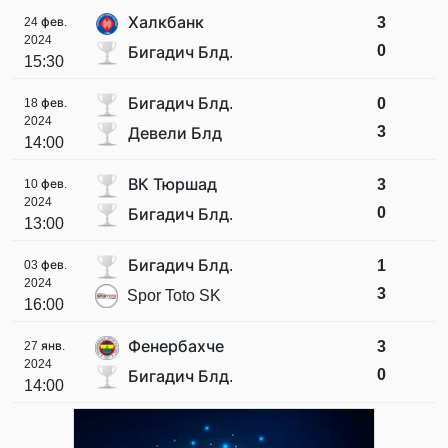
Халкбанк
3
24 фев.
2024
0
Бигадич Блд.
15:30
Бигадич Блд.
0
18 фев.
2024
3
Девели Блд
14:00
ВК Тюршад
3
10 фев.
2024
0
Бигадич Блд.
13:00
Бигадич Блд.
1
03 фев.
2024
3
Spor Toto SK
16:00
Фенербахче
3
27 янв.
2024
0
Бигадич Блд.
14:00