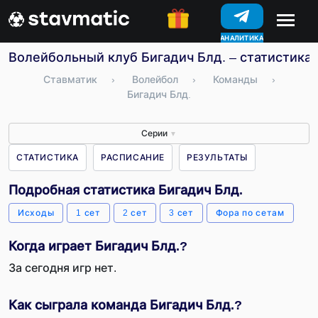
АНАЛИТИКА
КОНКУРСЫ
Волейбольный клуб Бигадич Блд. – статистика,
Ставматик
›
Волейбол
›
Команды
›
Бигадич Блд.
Серии
▼
СТАТИСТИКА
РАСПИСАНИЕ
РЕЗУЛЬТАТЫ
Подробная статистика Бигадич Блд.
Исходы
1 сет
2 сет
3 сет
Фора по сетам
Когда играет Бигадич Блд.?
За сегодня игр нет.
Как сыграла команда Бигадич Блд.?