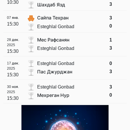
10:30
3
Шахдаб Язд
Сайпа Техран
3
07 янв.
15:30
0
Esteghlal Gonbad
Мес Рафсанян
1
28 дек.
2025
3
Esteghlal Gonbad
15:30
Esteghlal Gonbad
0
17 дек.
2025
3
Пас Джурджан
15:30
Esteghlal Gonbad
3
30 ноя.
2025
0
Мехреган Нур
15:30