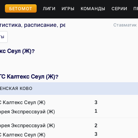
БЕТОМОТ
ЛИГИ
ИГРЫ
КОМАНДЫ
СЕРИИ
П
тистика, расписание, результаты
Ставматик
ТЫ
кс Сеул (Ж)?
ГС Калтекс Сеул (Ж)?
ЕНСКАЯ КОВО
С Калтекс Сеул (Ж)
3
1
орея Экспрессвуэй (Ж)
орея Экспрессвуэй (Ж)
2
3
С Калтекс Сеул (Ж)