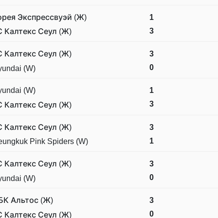
орея Экспрессвуэй (Ж)
1
3
С Калтекс Сеул (Ж)
С Калтекс Сеул (Ж)
3
0
undai (W)
undai (W)
1
3
С Калтекс Сеул (Ж)
С Калтекс Сеул (Ж)
3
1
ungkuk Pink Spiders (W)
С Калтекс Сеул (Ж)
3
0
undai (W)
БК Альтос (Ж)
3
0
С Калтекс Сеул (Ж)