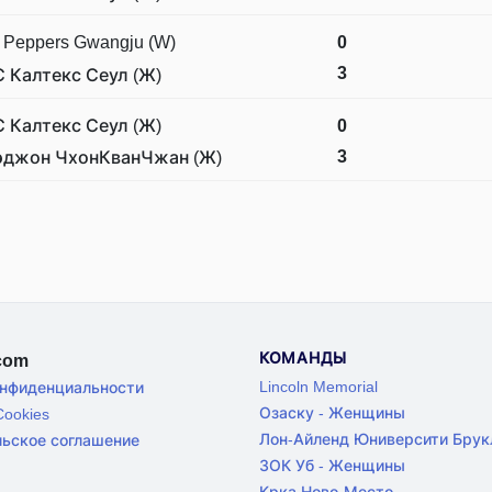
 Peppers Gwangju (W)
0
3
С Калтекс Сеул (Ж)
С Калтекс Сеул (Ж)
0
3
эджон ЧхонКванЧжан (Ж)
КОМАНДЫ
.com
Lincoln Memorial
онфиденциальности
Озаску - Женщины
ookies
Лон-Айленд Юниверсити Брук
льское соглашение
ЗОК Уб - Женщины
Крка Ново-Место