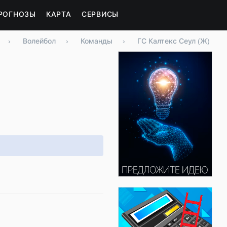
РОГНОЗЫ
КАРТА
СЕРВИСЫ
›
Волейбол
›
Команды
›
ГС Калтекс Сеул (Ж)