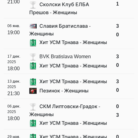
21:00
1
Сколски Клуб ЕЛБА
Прешов - Женщины
Славия Братислава -
3
06 янв.
19:00
Женщины
0
Хит УСМ Трнава - Женщины
BVK Bratislava Women
3
17 дек.
2025
0
Хит УСМ Трнава - Женщины
18:00
Хит УСМ Трнава - Женщины
3
13 дек.
2025
0
Пезинок - Женщины
21:30
СКМ Липтовски-Градок -
0
06 дек.
2025
Женщины
3
18:00
Хит УСМ Трнава - Женщины
Хит УСМ Трнава - Женщины
0
29 ноя.