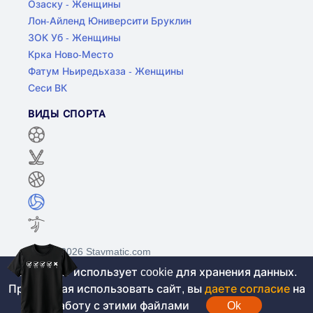
Озаску - Женщины
Лон-Айленд Юниверсити Бруклин
ЗОК Уб - Женщины
Крка Ново-Место
Фатум Ньиредьхаза - Женщины
Сеси ВК
ВИДЫ СПОРТА
©2017-2026 Stavmatic.com
Этот сайт использует cookie для хранения данных.
Продолжая использовать сайт, вы
даете согласие
на
Для лиц старше 18 лет. На сайте не
работу с этими файлами
Ok
проводятся игры на денежные средства, вся