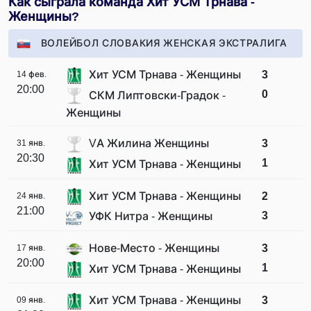
Как сыграла команда Хит УСМ Трнава -
Женщины?
ВОЛЕЙБОЛ СЛОВАКИЯ ЖЕНСКАЯ ЭКСТРАЛИГА
Хит УСМ Трнава - Женщины
3
14 фев.
20:00
0
СКМ Липтовски-Градок -
Женщины
VA Жилина Женщины
3
31 янв.
20:30
1
Хит УСМ Трнава - Женщины
Хит УСМ Трнава - Женщины
2
24 янв.
21:00
3
УФК Нитра - Женщины
Нове-Место - Женщины
3
17 янв.
20:00
1
Хит УСМ Трнава - Женщины
Хит УСМ Трнава - Женщины
3
09 янв.