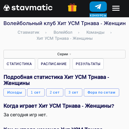
КОНКУРСЫ
Волейбольный клуб Хит УСМ Трнава - Женщины 
Ставматик
›
Волейбол
›
Команды
›
Хит УСМ Трнава - Женщины
Серии
▼
СТАТИСТИКА
РАСПИСАНИЕ
РЕЗУЛЬТАТЫ
Подробная статистика Хит УСМ Трнава -
Женщины
Исходы
1 сет
2 сет
3 сет
Фора по сетам
Когда играет Хит УСМ Трнава - Женщины?
За сегодня игр нет.