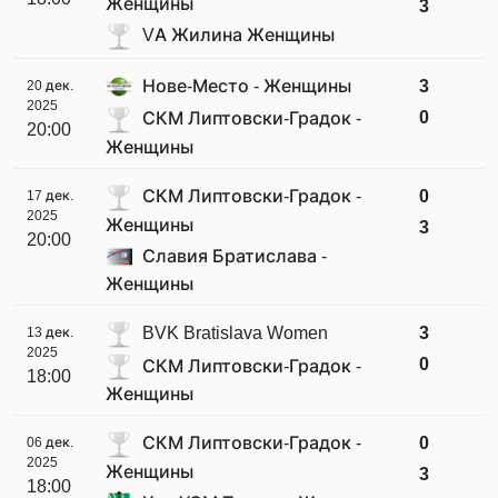
Женщины
3
VA Жилина Женщины
Нове-Место - Женщины
3
20 дек.
2025
0
СКМ Липтовски-Градок -
20:00
Женщины
СКМ Липтовски-Градок -
0
17 дек.
2025
Женщины
3
20:00
Славия Братислава -
Женщины
BVK Bratislava Women
3
13 дек.
2025
0
СКМ Липтовски-Градок -
18:00
Женщины
СКМ Липтовски-Градок -
0
06 дек.
2025
Женщины
3
18:00