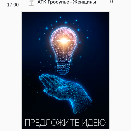
0
АТК Гросупье - Женщины
17:00