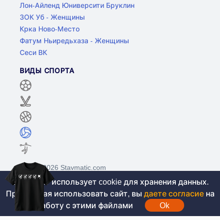
Лон-Айленд Юниверсити Бруклин
ЗОК Уб - Женщины
Крка Ново-Место
Фатум Ньиредьхаза - Женщины
Сеси ВК
ВИДЫ СПОРТА
©2017-2026 Stavmatic.com
Этот сайт использует cookie для хранения данных.
Продолжая использовать сайт, вы
даете согласие
на
Для лиц старше 18 лет. На сайте не
работу с этими файлами
Ok
проводятся игры на денежные средства, вся