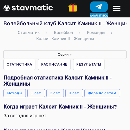
АНАЛИТИКА
КОНКУРСЫ
Волейбольный клуб Калсит Камник II - Женщины
Ставматик
›
Волейбол
›
Команды
›
Калсит Камник II - Женщины
Серии
▼
СТАТИСТИКА
РАСПИСАНИЕ
РЕЗУЛЬТАТЫ
Подробная статистика Калсит Камник II -
Женщины
Исходы
1 сет
2 сет
3 сет
Фора по сетам
Когда играет Калсит Камник II - Женщины?
За сегодня игр нет.