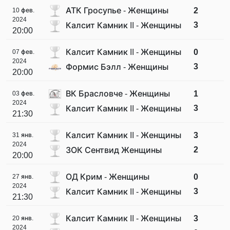
АТК Гросупье - Женщины
2
10 фев.
2024
3
Калсит Камник II - Женщины
20:00
Калсит Камник II - Женщины
0
07 фев.
2024
3
Формис Бэлл - Женщины
20:00
ВК Брасловче - Женщины
1
03 фев.
2024
3
Калсит Камник II - Женщины
21:30
Калсит Камник II - Женщины
3
31 янв.
2024
2
ЗОК Сентвид Женщины
20:00
ОД Крим - Женщины
0
27 янв.
2024
3
Калсит Камник II - Женщины
21:30
Калсит Камник II - Женщины
3
20 янв.
2024