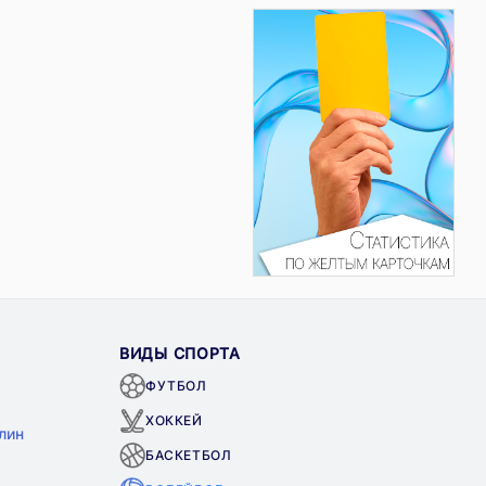
ВИДЫ СПОРТА
ФУТБОЛ
ХОККЕЙ
лин
БАСКЕТБОЛ