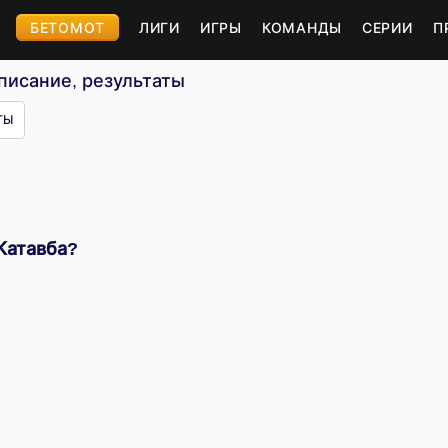
БЕТОМОТ
ЛИГИ
ИГРЫ
КОМАНДЫ
СЕРИИ
П
писание, результаты
ТЫ
?
Катавба?