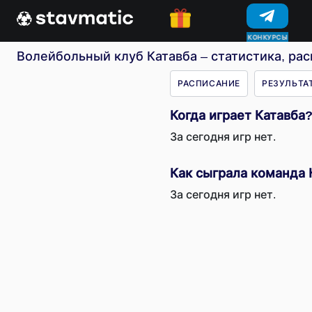
КОНКУРСЫ
Волейбольный клуб Катавба – статистика, рас
РАСПИСАНИЕ
РЕЗУЛЬТА
Когда играет Катавба
За сегодня игр нет.
Как сыграла команда 
За сегодня игр нет.