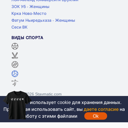
ЗОК Уб - Женщины
Крка Ново-Место
Фатум Ньиредьхаза - Женщины
Сеси ВК
ВИДЫ СПОРТА
©2017-2026 Stavmatic.com
Этот сайт использует cookie для хранения данных.
Продолжая использовать сайт, вы
даете согласие
на
Для лиц старше 18 лет. На сайте не
работу с этими файлами
Ok
проводятся игры на денежные средства, вся
информация носит ознакомительный характер.