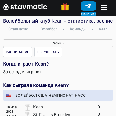
АНАЛИТИКА
Волейбольный клуб Kean – статистика, расписа
Ставматик
›
Волейбол
›
Команды
›
Kean
Серии
▼
РАСПИСАНИЕ
РЕЗУЛЬТАТЫ
Когда играет Kean?
За сегодня игр нет.
Как сыграла команда Kean?
ВОЛЕЙБОЛ США ЧЕМПИОНАТ НАСС
Kean
0
18 мар.
2023
3
St. Francis Brooklyn