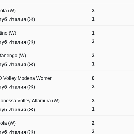
ola (W)
3
1
луб Италия (Ж)
tino (W)
1
3
луб Италия (Ж)
fanengo (W)
3
1
луб Италия (Ж)
D Volley Modena Women
0
3
луб Италия (Ж)
onessa Volley Altamura (W)
3
1
луб Италия (Ж)
ola (W)
2
3
луб Италия (Ж)