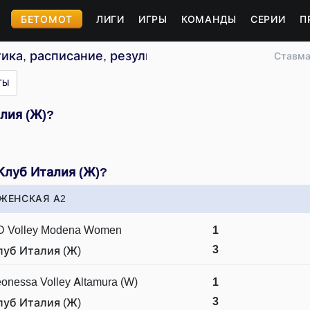
БЕТОМОТ
ЛИГИ
ИГРЫ
КОМАНДЫ
СЕРИИ
П
ика, расписание, результаты
Ставма
ТЫ
алия (Ж)?
Клуб Италия (Ж)?
ЖЕНСКАЯ А2
D Volley Modena Women
1
3
луб Италия (Ж)
onessa Volley Altamura (W)
1
3
луб Италия (Ж)