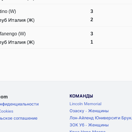
tino (W)
3
2
луб Италия (Ж)
fanengo (W)
3
1
луб Италия (Ж)
КОМАНДЫ
.com
Lincoln Memorial
онфиденциальности
Озаску - Женщины
ookies
Лон-Айленд Юниверсити Брук
льское соглашение
ЗОК Уб - Женщины
Крка Ново-Место