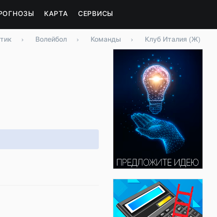
РОГНОЗЫ
КАРТА
СЕРВИСЫ
тик
›
Волейбол
›
Команды
›
Клуб Италия (Ж)