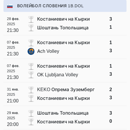
ВОЛЕЙБОЛ СЛОВЕНИЯ 1B.DOL
Костаниевич на Кырки
3
28 фев.
2025
1
Шоштань Топольшица
21:30
Костаниевич на Кырки
1
07 фев.
2025
3
Ach Volley
21:30
Костаниевич на Кырки
1
07 фев.
2025
3
OK Ljubljana Volley
21:30
KEKO Опрема Зуземберг
2
31 янв.
2025
3
Костаниевич на Кырки
21:00
Шоштань Топольшица
3
29 янв.
2025
0
Костаниевич на Кырки
20:00