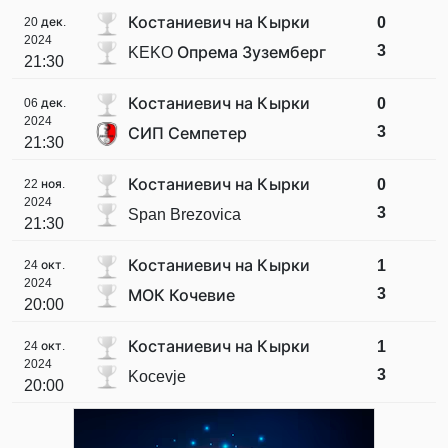
Костаниевич на Кырки
0
20 дек.
2024
3
KEKO Опрема Зуземберг
21:30
Костаниевич на Кырки
0
06 дек.
2024
3
СИП Семпетер
21:30
Костаниевич на Кырки
0
22 ноя.
2024
3
Span Brezovica
21:30
Костаниевич на Кырки
1
24 окт.
2024
3
МОК Кочевие
20:00
Костаниевич на Кырки
1
24 окт.
2024
3
Kocevje
20:00