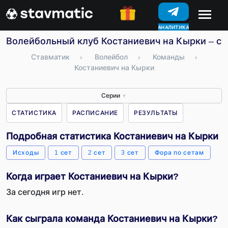
АНАЛИТИКА
КОНКУРСЫ
Волейбольный клуб Костаниевич на Кырки – ста
Ставматик
›
Волейбол
›
Команды
›
Костаниевич на Кырки
Серии
▼
СТАТИСТИКА
РАСПИСАНИЕ
РЕЗУЛЬТАТЫ
Подробная статистика Костаниевич на Кырки
Исходы
1 сет
2 сет
3 сет
Фора по сетам
Когда играет Костаниевич на Кырки?
За сегодня игр нет.
Как сыграла команда Костаниевич на Кырки?