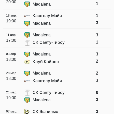
20:00
1
Madalena
Каштелу Майя
1
18 апр.
19:00
3
Madalena
Madalena
3
11 апр.
17:00
1
СК Санту-Тирсу
Madalena
3
03 апр.
18:00
2
Клуб Кайрос
Madalena
2
28 мар.
18:00
3
Каштелу Майя
СК Санту-Тирсу
0
21 мар.
19:00
3
Madalena
СК Эшпинью
3
07 мар.