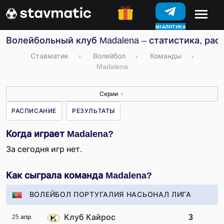
АНАЛИТИКА
КОНКУРСЫ
Волейбольный клуб Madalena – статистика, рас
Ставматик
›
Волейбол
›
Команды
›
Madalena
Серии
▼
РАСПИСАНИЕ
РЕЗУЛЬТАТЫ
Когда играет Madalena?
За сегодня игр нет.
Как сыграла команда Madalena?
ВОЛЕЙБОЛ ПОРТУГАЛИЯ НАСЬОНАЛ ЛИГА
Клуб Кайрос
3
25 апр.