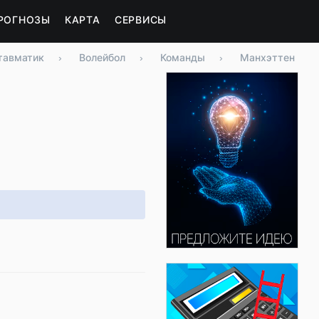
РОГНОЗЫ
КАРТА
СЕРВИСЫ
тавматик
›
Волейбол
›
Команды
›
Манхэттен