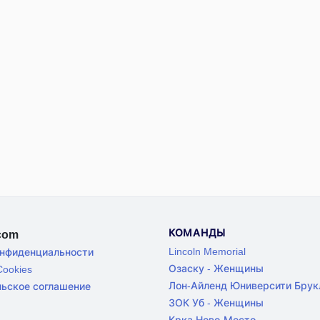
КОМАНДЫ
.com
Lincoln Memorial
онфиденциальности
Озаску - Женщины
ookies
Лон-Айленд Юниверсити Брук
льское соглашение
ЗОК Уб - Женщины
Крка Ново-Место