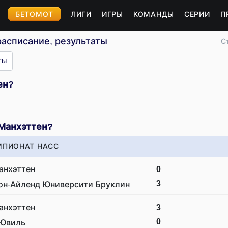
БЕТОМОТ
ЛИГИ
ИГРЫ
КОМАНДЫ
СЕРИИ
П
расписание, результаты
С
ТЫ
ен?
 Манхэттен?
МПИОНАТ НАСС
анхэттен
0
3
он-Айленд Юниверсити Бруклин
анхэттен
3
0
Ювиль