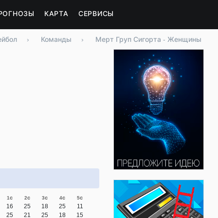
РОГНОЗЫ
КАРТА
СЕРВИСЫ
ейбол
›
Команды
›
Мерт Груп Сигорта - Женщины
1с
2с
3с
4с
5с
16
25
18
25
11
25
21
25
18
15