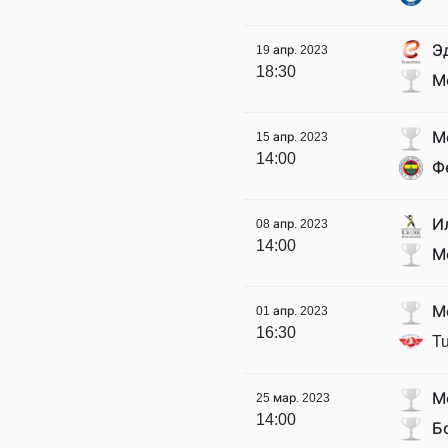
Э
19 апр. 2023
18:30
М
М
15 апр. 2023
14:00
Ф
И
08 апр. 2023
14:00
М
М
01 апр. 2023
16:30
Tu
М
25 мар. 2023
14:00
Б