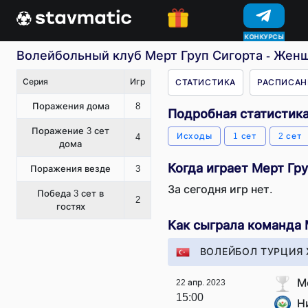
КОНКУРСЫ
Волейбольный клуб Мерт Груп Сигорта - Женщ
Серия
Игр
СТАТИСТИКА
РАСПИСАН
Поражения дома
8
Подробная статистика
Поражение 3 сет
Исходы
1 сет
2 сет
4
дома
Когда играет Мерт Гр
Поражения везде
3
За сегодня игр нет.
Победа 3 сет в
2
гостях
Как сыграла команда 
ВОЛЕЙБОЛ ТУРЦИЯ 
М
22 апр. 2023
15:00
Н