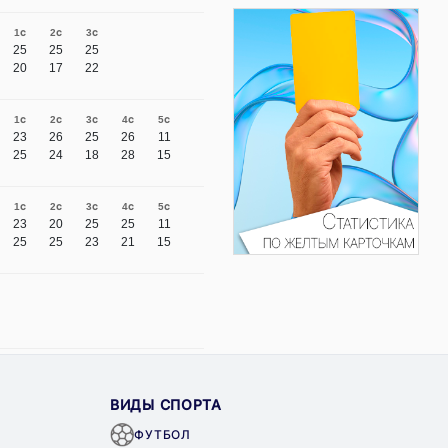
1с
2с
3с
25
25
25
20
17
22
1с
2с
3с
4с
5с
23
26
25
26
11
25
24
18
28
15
1с
2с
3с
4с
5с
23
20
25
25
11
25
25
23
21
15
ВИДЫ СПОРТА
ФУТБОЛ