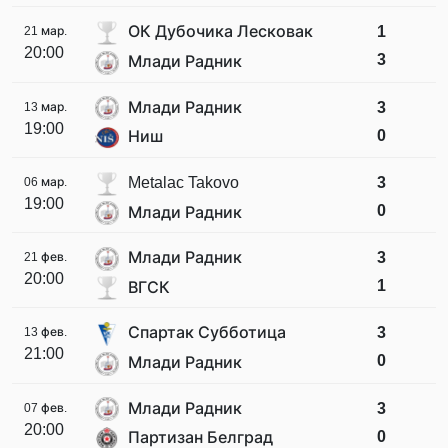
ОК Дубочика Лесковак
1
21 мар.
20:00
3
Млади Радник
Млади Радник
3
13 мар.
19:00
0
Ниш
Metalac Takovo
3
06 мар.
19:00
0
Млади Радник
Млади Радник
3
21 фев.
20:00
1
ВГСК
Спартак Субботица
3
13 фев.
21:00
0
Млади Радник
Млади Радник
3
07 фев.
20:00
0
Партизан Белград