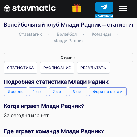
КОНКУРСЫ
Волейбольный клуб Млади Радник – статистика
Ставматик
›
Волейбол
›
Команды
›
Млади Радник
Серии
▼
СТАТИСТИКА
РАСПИСАНИЕ
РЕЗУЛЬТАТЫ
Подробная статистика Млади Радник
Исходы
1 сет
2 сет
3 сет
Фора по сетам
Когда играет Млади Радник?
За сегодня игр нет.
Где играет команда Млади Радник?