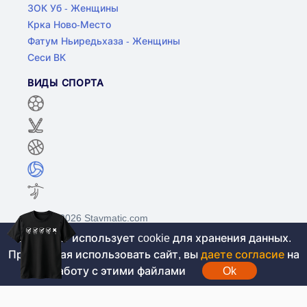
ЗОК Уб - Женщины
Крка Ново-Место
Фатум Ньиредьхаза - Женщины
Сеси ВК
ВИДЫ СПОРТА
©2017-2026 Stavmatic.com
Этот сайт использует cookie для хранения данных.
Продолжая использовать сайт, вы
даете согласие
на
Для лиц старше 18 лет. На сайте не
работу с этими файлами
Ok
проводятся игры на денежные средства, вся
информация носит ознакомительный характер.