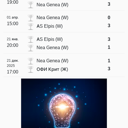
19:00
3
Nea Genea (W)
Nea Genea (W)
0
01 апр.
15:00
3
AS Elpis (W)
AS Elpis (W)
3
21 янв.
20:00
1
Nea Genea (W)
Nea Genea (W)
1
21 дек.
2025
3
ОФИ Крит (Ж)
17:00