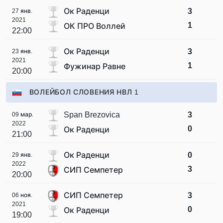
Ок Раденци
3
27 янв.
2021
1
ОК ПРО Воллей
22:00
Ок Раденци
3
23 янв.
2021
1
Фужинар Равне
20:00
ВОЛЕЙБОЛ СЛОВЕНИЯ НВЛ 1
Span Brezovica
3
09 мар.
2022
0
Ок Раденци
21:00
Ок Раденци
0
29 янв.
2022
3
СИП Семпетер
20:00
СИП Семпетер
3
06 ноя.
2021
0
Ок Раденци
19:00