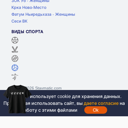
ЗОК Уб - Женщины
Крка Ново-Место
Фатум Ньиредьхаза - Женщины
Сеси ВК
ВИДЫ СПОРТА
©2017-2026 Stavmatic.com
Этот сайт использует cookie для хранения данных.
Продолжая использовать сайт, вы
даете согласие
на
Для лиц старше 18 лет. На сайте не
работу с этими файлами
Ok
проводятся игры на денежные средства, вся
информация носит ознакомительный характер.