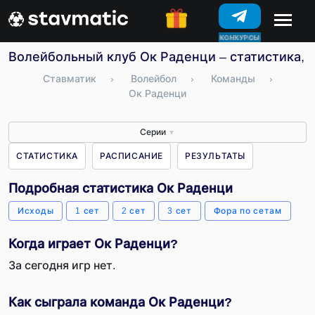
КОНКУРСЫ
Волейбольный клуб Ок Раденци – статистика, 
Ставматик
›
Волейбол
›
Команды
›
Ок Раденци
Серии
▼
СТАТИСТИКА
РАСПИСАНИЕ
РЕЗУЛЬТАТЫ
Подробная статистика Ок Раденци
Исходы
1 сет
2 сет
3 сет
Фора по сетам
Когда играет Ок Раденци?
За сегодня игр нет.
Как сыграла команда Ок Раденци?