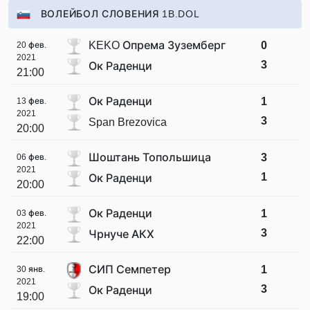
ВОЛЕЙБОЛ СЛОВЕНИЯ 1B.DOL
KEKO Опрема Зуземберг
0
20 фев.
2021
3
Ок Раденци
21:00
Ок Раденци
1
13 фев.
2021
3
Span Brezovica
20:00
Шоштань Топольшица
3
06 фев.
2021
1
Ок Раденци
20:00
Ок Раденци
1
03 фев.
2021
3
Чрнуче АКХ
22:00
СИП Семпетер
1
30 янв.
2021
3
Ок Раденци
19:00