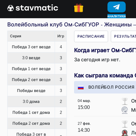
АНАЛИТИКА
Волейбольный клуб Ом-СибГУОР - Женщины – 
Серия
Игр
РАСПИСАНИЕ
РЕЗУЛЬТА
Победа 3 сет везде
4
Когда играет Ом-Сиб
3:0 везде
3
За сегодня игр нет.
Победа 1 сет везде
3
Как сыграла команда
Победа 2 сет везде
3
ВОЛЕЙБОЛ РОССИЯ
Победы везде
3
О
04 мар.
3:0 дома
2
15:00
М
Победа 1 сет дома
2
О
Победа 2 сет дома
2
27 фев.
14:30
Л
Победа 3 сет в