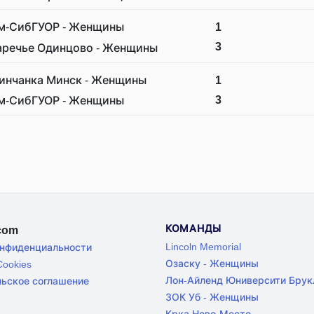
м-СибГУОР - Женщины
1
3
аречье Одинцово - Женщины
инчанка Минск - Женщины
1
3
м-СибГУОР - Женщины
КОМАНДЫ
.com
Lincoln Memorial
онфиденциальности
Озаску - Женщины
ookies
Лон-Айленд Юниверсити Брук
льское соглашение
ЗОК Уб - Женщины
Крка Ново-Место