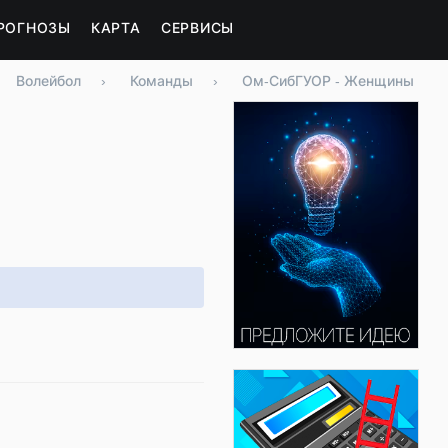
РОГНОЗЫ
КАРТА
СЕРВИСЫ
Волейбол
›
Команды
›
Ом-СибГУОР - Женщины