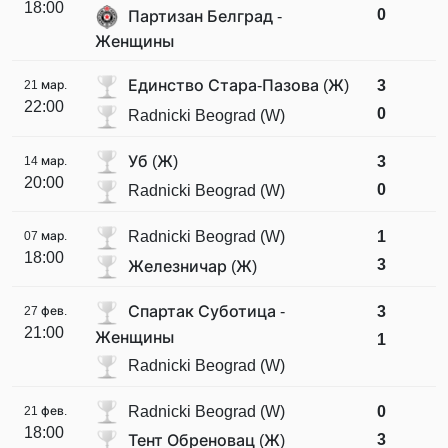
18:00
0
Партизан Белград -
Женщины
Единство Стара-Пазова (Ж)
3
21 мар.
22:00
0
Radnicki Beograd (W)
Уб (Ж)
3
14 мар.
20:00
0
Radnicki Beograd (W)
Radnicki Beograd (W)
1
07 мар.
18:00
3
Железничар (Ж)
Спартак Суботица -
3
27 фев.
21:00
Женщины
1
Radnicki Beograd (W)
Radnicki Beograd (W)
0
21 фев.
18:00
3
Тент Обреновац (Ж)