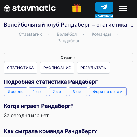
КОНКУРСЫ
Волейбольный клуб Рандаберг – статистика, ра
Ставматик
›
Волейбол
›
Команды
›
Рандаберг
Серии
▼
СТАТИСТИКА
РАСПИСАНИЕ
РЕЗУЛЬТАТЫ
Подробная статистика Рандаберг
Исходы
1 сет
2 сет
3 сет
Фора по сетам
Когда играет Рандаберг?
За сегодня игр нет.
Как сыграла команда Рандаберг?