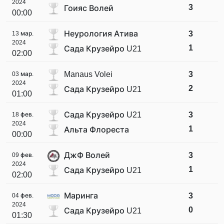
2024
3
Гоияс Волей
00:00
Неурология Атива
3
13 мар.
2024
1
Сада Крузейро U21
02:00
Manaus Volei
3
03 мар.
2024
2
Сада Крузейро U21
01:00
Сада Крузейро U21
3
18 фев.
2024
1
Альта Флореста
00:00
ДжФ Волей
3
09 фев.
2024
1
Сада Крузейро U21
02:00
Маринга
3
04 фев.
2024
0
Сада Крузейро U21
01:30