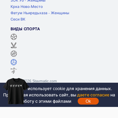
ЗОК Уб - Женщины
Крка Ново-Место
Фатум Ньиредьхаза - Женщины
Сеси ВК
ВИДЫ СПОРТА
©2017-2026 Stavmatic.com
Этот сайт использует cookie для хранения данных.
Продолжая использовать сайт, вы
даете согласие
на
Для лиц старше 18 лет. На сайте не
работу с этими файлами
Ok
проводятся игры на денежные средства, вся
информация носит ознакомительный характер.