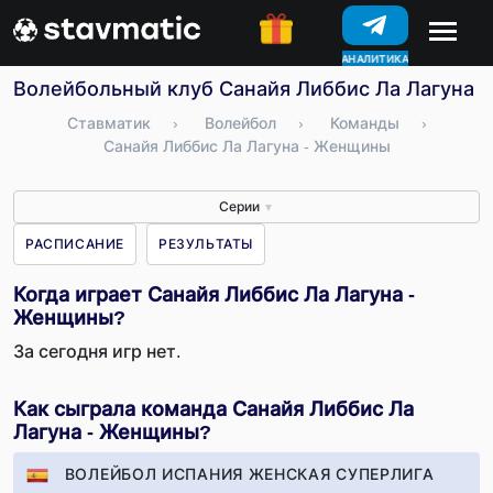
АНАЛИТИКА
КОНКУРСЫ
Волейбольный клуб Санайя Либбис Ла Лагуна -
Ставматик
›
Волейбол
›
Команды
›
Санайя Либбис Ла Лагуна - Женщины
Серии
▼
РАСПИСАНИЕ
РЕЗУЛЬТАТЫ
Когда играет Санайя Либбис Ла Лагуна -
Женщины?
За сегодня игр нет.
Как сыграла команда Санайя Либбис Ла
Лагуна - Женщины?
ВОЛЕЙБОЛ ИСПАНИЯ ЖЕНСКАЯ СУПЕРЛИГА