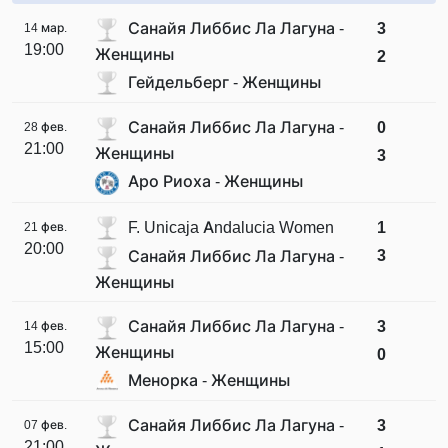
Санайя Либбис Ла Лагуна -
3
14 мар.
19:00
Женщины
2
Гейдельберг - Женщины
Санайя Либбис Ла Лагуна -
0
28 фев.
21:00
Женщины
3
Аро Риоха - Женщины
F. Unicaja Andalucia Women
1
21 фев.
20:00
3
Санайя Либбис Ла Лагуна -
Женщины
Санайя Либбис Ла Лагуна -
3
14 фев.
15:00
Женщины
0
Менорка - Женщины
Санайя Либбис Ла Лагуна -
3
07 фев.
21:00