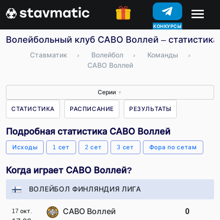
КОНКУРСЫ
Волейбольный клуб САВО Воллей – статистика,
Ставматик
›
Волейбол
›
Команды
›
САВО Воллей
Серии
▼
СТАТИСТИКА
РАСПИСАНИЕ
РЕЗУЛЬТАТЫ
Подробная статистика САВО Воллей
Исходы
1 сет
2 сет
3 сет
Фора по сетам
Когда играет САВО Воллей?
ВОЛЕЙБОЛ ФИНЛЯНДИЯ ЛИГА
САВО Воллей
0
17 окт.