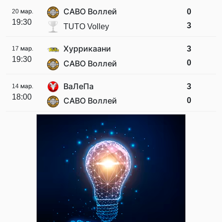
САВО Воллей
0
20 мар.
19:30
3
TUTO Volley
Хуррикаани
3
17 мар.
19:30
0
САВО Воллей
ВаЛеПа
3
14 мар.
18:00
0
САВО Воллей