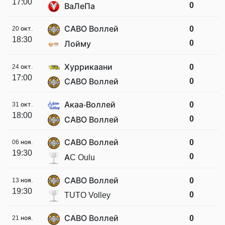
17:00
0
ВаЛеПа
САВО Воллей
0
20 окт.
18:30
0
Лойму
Хуррикаани
0
24 окт.
17:00
0
САВО Воллей
Акаа-Воллей
0
31 окт.
18:00
0
САВО Воллей
САВО Воллей
0
06 ноя.
19:30
0
AC Oulu
САВО Воллей
0
13 ноя.
19:30
0
TUTO Volley
САВО Воллей
0
21 ноя.