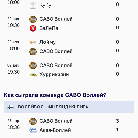
18:00
0
KyKy
САВО Воллей
0
26 ноя.
19:30
0
ВаЛеПа
Лойму
0
29 ноя.
18:00
0
САВО Воллей
САВО Воллей
0
02 дек.
19:30
0
Хуррикаани
Как сыграла команда САВО Воллей?
ВОЛЕЙБОЛ ФИНЛЯНДИЯ ЛИГА
САВО Воллей
3
27 апр.
18:30
1
Акаа-Воллей