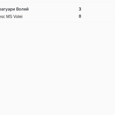
рагуари Волей
3
0
sc MS Volei