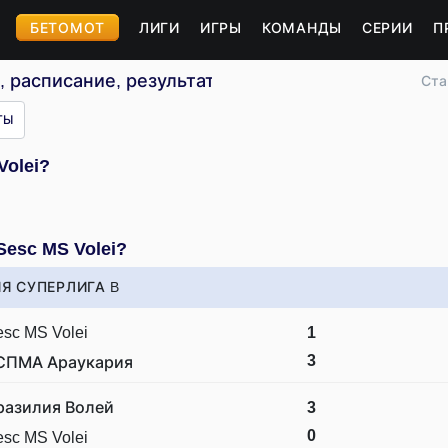
БЕТОМОТ
ЛИГИ
ИГРЫ
КОМАНДЫ
СЕРИИ
П
, расписание, результаты
Ста
ТЫ
Volei?
Sesc MS Volei?
Я СУПЕРЛИГА B
sc MS Volei
1
3
СПМА Араукария
разилия Волей
3
0
sc MS Volei