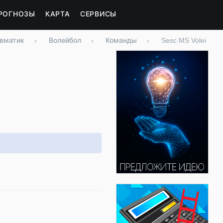
РОГНОЗЫ
КАРТА
СЕРВИСЫ
вматик
›
Волейбол
›
Команды
›
Sesc MS Volei