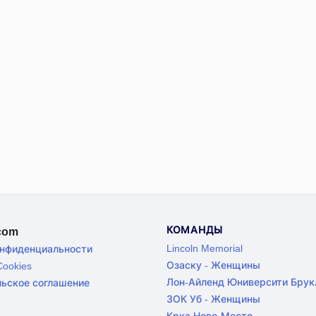
КОМАНДЫ
.com
Lincoln Memorial
онфиденциальности
Озаску - Женщины
ookies
Лон-Айленд Юниверсити Брук
льское соглашение
ЗОК Уб - Женщины
Крка Ново-Место