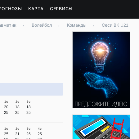
РОГНОЗЫ
КАРТА
СЕРВИСЫ
авматик
›
Волейбол
›
Команды
›
Сеси ВК U21
1с
2с
3с
20
18
18
25
25
25
1с
2с
3с
4с
25
21
26
25