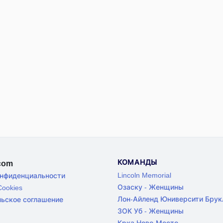
КОМАНДЫ
.com
Lincoln Memorial
онфиденциальности
Озаску - Женщины
ookies
Лон-Айленд Юниверсити Брук
льское соглашение
ЗОК Уб - Женщины
Крка Ново-Место