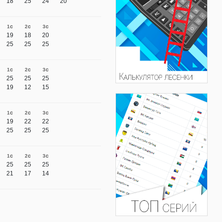
18
25
24
20
1с
2с
3с
19
18
20
25
25
25
1с
2с
3с
25
25
25
19
12
15
1с
2с
3с
19
22
22
25
25
25
1с
2с
3с
25
25
25
21
17
14