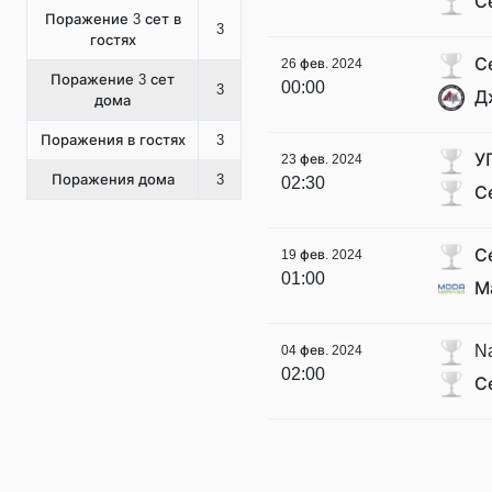
С
Поражение 3 сет в
3
гостях
С
26 фев. 2024
Поражение 3 сет
00:00
3
Д
дома
Поражения в гостях
3
У
23 фев. 2024
Поражения дома
3
02:30
С
С
19 фев. 2024
01:00
М
Na
04 фев. 2024
02:00
С