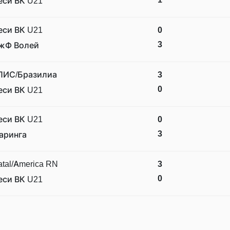
еси ВК U21
еси ВК U21
0
3
жФ Волей
ПИС/Бразилиа
3
0
еси ВК U21
еси ВК U21
0
3
аринга
tal/America RN
3
0
еси ВК U21