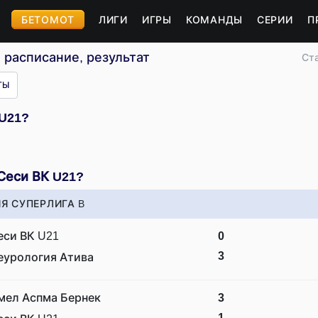
БЕТОМОТ
ЛИГИ
ИГРЫ
КОМАНДЫ
СЕРИИ
П
 расписание, результаты
Ст
ТЫ
 U21?
Сеси ВК U21?
Я СУПЕРЛИГА B
еси ВК U21
0
3
еурология Атива
мел Аспма Бернек
3
1