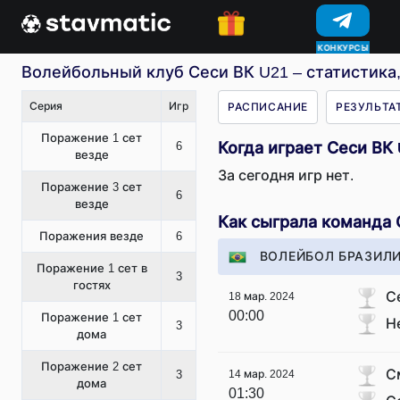
КОНКУРСЫ
Волейбольный клуб Сеси ВК U21 – статистика,
Серия
Игр
РАСПИСАНИЕ
РЕЗУЛЬТА
Поражение 1 сет
6
Когда играет Сеси ВК
везде
За сегодня игр нет.
Поражение 3 сет
6
везде
Как сыграла команда 
Поражения везде
6
ВОЛЕЙБОЛ БРАЗИЛИ
Поражение 1 сет в
3
гостях
С
18 мар. 2024
00:00
Поражение 1 сет
Н
3
дома
Поражение 2 сет
С
3
14 мар. 2024
дома
01:30