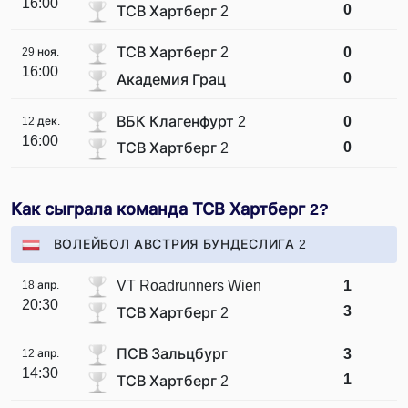
16:00
0
ТСВ Хартберг 2
ТСВ Хартберг 2
0
29 ноя.
16:00
0
Академия Грац
ВБК Клагенфурт 2
0
12 дек.
16:00
0
ТСВ Хартберг 2
Как сыграла команда ТСВ Хартберг 2?
ВОЛЕЙБОЛ АВСТРИЯ БУНДЕСЛИГА 2
VT Roadrunners Wien
1
18 апр.
20:30
3
ТСВ Хартберг 2
ПСВ Зальцбург
3
12 апр.
14:30
1
ТСВ Хартберг 2