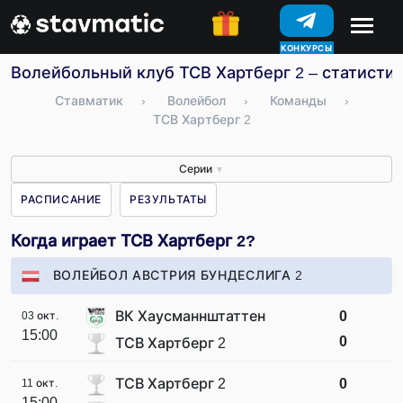
КОНКУРСЫ
Волейбольный клуб ТСВ Хартберг 2 – статистик
Ставматик
›
Волейбол
›
Команды
›
ТСВ Хартберг 2
Серии
▼
РАСПИСАНИЕ
РЕЗУЛЬТАТЫ
Когда играет ТСВ Хартберг 2?
ВОЛЕЙБОЛ АВСТРИЯ БУНДЕСЛИГА 2
ВК Хаусманнштаттен
0
03 окт.
15:00
0
ТСВ Хартберг 2
ТСВ Хартберг 2
0
11 окт.
15:00