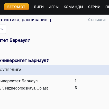
БЕТОМОТ
ЛИГИ
ИГРЫ
КОМАНДЫ
СЕРИИ
П
атистика, расписание, результаты
Ставматик
ТЫ
итет Барнаул?
Университет Барнаул?
СУПЕРЛИГА
ниверситет Барнаул
1
3
K Nizhegorodskaya Oblast