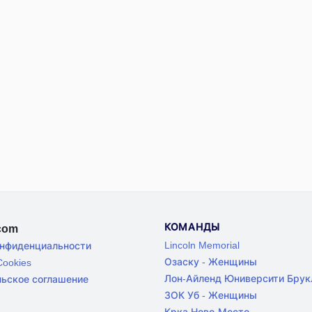
КОМАНДЫ
.com
Lincoln Memorial
онфиденциальности
Озаску - Женщины
ookies
Лон-Айленд Юниверсити Брук
льское соглашение
ЗОК Уб - Женщины
Крка Ново-Место