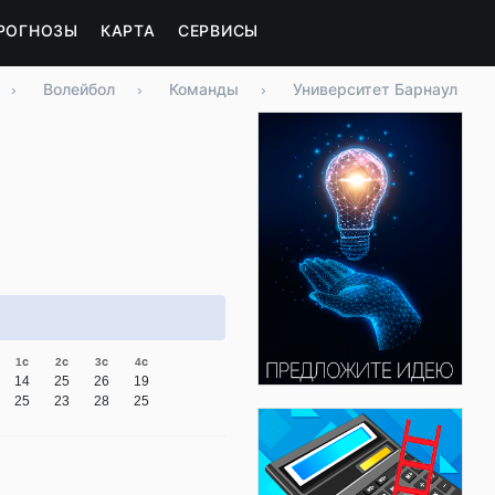
РОГНОЗЫ
КАРТА
СЕРВИСЫ
›
Волейбол
›
Команды
›
Университет Барнаул
1с
2с
3с
4с
14
25
26
19
25
23
28
25