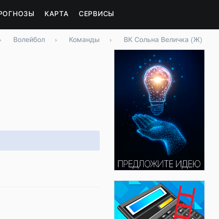
РОГНОЗЫ
КАРТА
СЕРВИСЫ
›
Волейбол
›
Команды
›
ВК Сольна Величка (Ж)