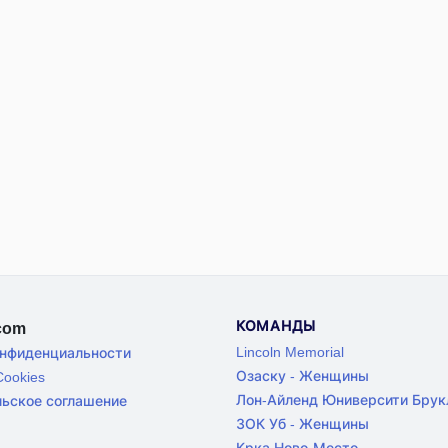
КОМАНДЫ
.com
Lincoln Memorial
онфиденциальности
Озаску - Женщины
ookies
Лон-Айленд Юниверсити Брук
льское соглашение
ЗОК Уб - Женщины
Крка Ново-Место