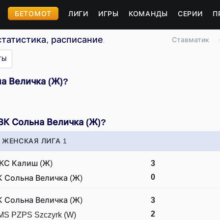
БЕТОМОТ
ЛИГИ
ИГРЫ
КОМАНДЫ
СЕРИИ
П
татистика, расписание, результаты
Ставматик
ТЫ
на Величка (Ж)?
ВК Сольна Величка (Ж)?
ЖЕНСКАЯ ЛИГА 1
КС Калиш (Ж)
3
0
К Сольна Величка (Ж)
К Сольна Величка (Ж)
3
2
MS PZPS Szczyrk (W)