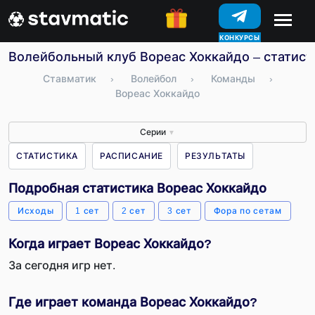
КОНКУРСЫ
Волейбольный клуб Вореас Хоккайдо – статисти
Ставматик
›
Волейбол
›
Команды
›
Вореас Хоккайдо
Серии
▼
СТАТИСТИКА
РАСПИСАНИЕ
РЕЗУЛЬТАТЫ
Подробная статистика Вореас Хоккайдо
Исходы
1 сет
2 сет
3 сет
Фора по сетам
Когда играет Вореас Хоккайдо?
За сегодня игр нет.
Где играет команда Вореас Хоккайдо?