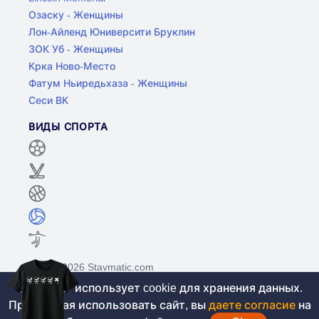
Озаску - Женщины
Лон-Айленд Юниверсити Бруклин
ЗОК Уб - Женщины
Крка Ново-Место
Фатум Ньиредьхаза - Женщины
Сеси ВК
ВИДЫ СПОРТА
©2017-2026 Stavmatic.com
Этот сайт использует cookie для хранения данных.
Продолжая использовать сайт, вы
даете согласие
на
Для лиц старше 18 лет. На сайте не