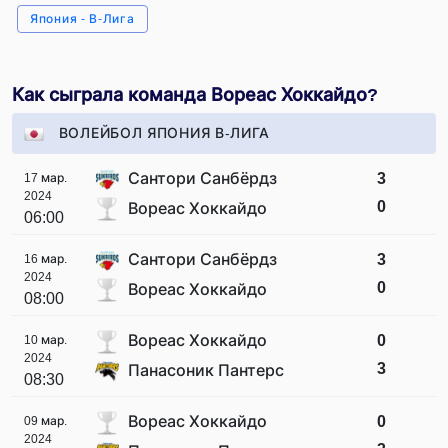
Япония - В-Лига
Как сыграла команда Вореас Хоккайдо?
ВОЛЕЙБОЛ ЯПОНИЯ В-ЛИГА
Сантори Санбёрдз
3
17 мар.
2024
0
Вореас Хоккайдо
06:00
Сантори Санбёрдз
3
16 мар.
2024
0
Вореас Хоккайдо
08:00
Вореас Хоккайдо
0
10 мар.
2024
3
Панасоник Пантерс
08:30
Вореас Хоккайдо
0
09 мар.
2024