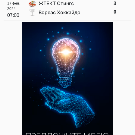
ЖТЕКТ Стингс
3
17 фев.
2024
0
Вореас Хоккайдо
07:00