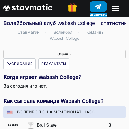
АНАЛИТИКА
КОНКУРСЫ
Волейбольный клуб Wabash College – статистика
Ставматик
›
Волейбол
›
Команды
›
Wabash College
Серии
▼
РАСПИСАНИЕ
РЕЗУЛЬТАТЫ
Когда играет Wabash College?
За сегодня игр нет.
Как сыграла команда Wabash College?
ВОЛЕЙБОЛ США ЧЕМПИОНАТ НАСС
Ball State
3
03 янв.