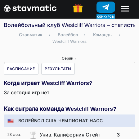
КОНКУРСЫ
Волейбольный клуб Westcliff Warriors – статисти
Ставматик
›
Волейбол
›
Команды
›
Westcliff Warriors
Серии
▼
РАСПИСАНИЕ
РЕЗУЛЬТАТЫ
Когда играет Westcliff Warriors?
За сегодня игр нет.
Как сыграла команда Westcliff Warriors?
ВОЛЕЙБОЛ США ЧЕМПИОНАТ НАСС
Унив. Калифорния Стейт
3
23 фев.