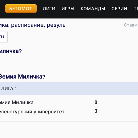
БЕТОМОТ
ЛИГИ
ИГРЫ
КОМАНДЫ
СЕРИИ
П
ка, расписание, результаты
Ставм
ТЫ
иличка?
 Земия Миличка?
ЛИГА 1
емия Миличка
0
3
еленогурский университет