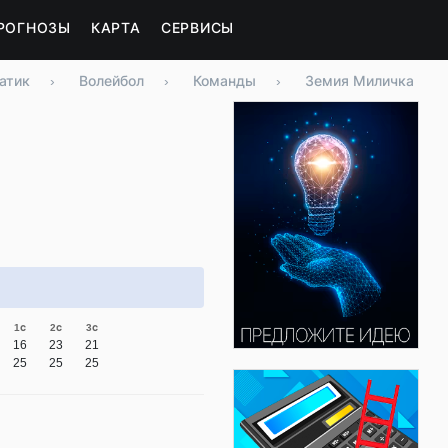
РОГНОЗЫ
КАРТА
СЕРВИСЫ
атик
›
Волейбол
›
Команды
›
Земия Миличка
1с
2с
3с
16
23
21
25
25
25