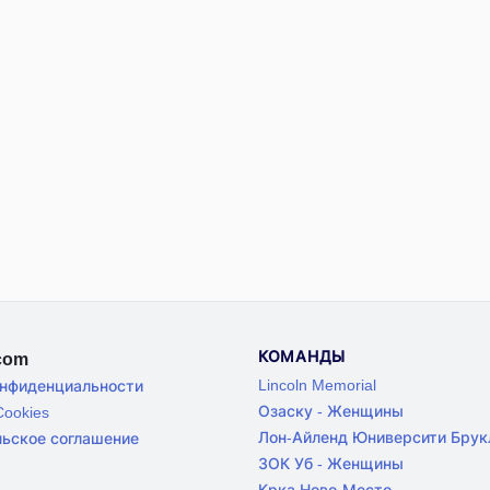
КОМАНДЫ
.com
Lincoln Memorial
онфиденциальности
Озаску - Женщины
ookies
Лон-Айленд Юниверсити Брук
льское соглашение
ЗОК Уб - Женщины
Крка Ново-Место