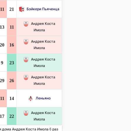
11
21
Бэйкери Пьяченца
Андрея Коста
13
11
Имола
Андрея Коста
20
16
Имола
Андрея Коста
9
23
Имола
Андрея Коста
29
26
Имола
11
14
Леньяно
Андрея Коста
17
22
Имола
и дома Андрея Коста Имола 6 раз