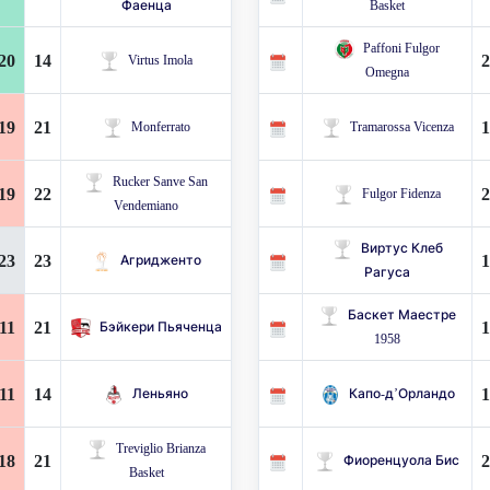
Фаенца
Basket
Paffoni Fulgor
20
14
2
Virtus Imola
Omegna
19
21
1
Monferrato
Tramarossa Vicenza
Rucker Sanve San
19
22
2
Fulgor Fidenza
Vendemiano
Виртус Клеб
23
23
1
Агридженто
Рагуса
Баскет Маестре
11
21
1
Бэйкери Пьяченца
1958
11
14
1
Леньяно
Капо-д’Орландо
Treviglio Brianza
18
21
2
Фиоренцуола Бис
Basket