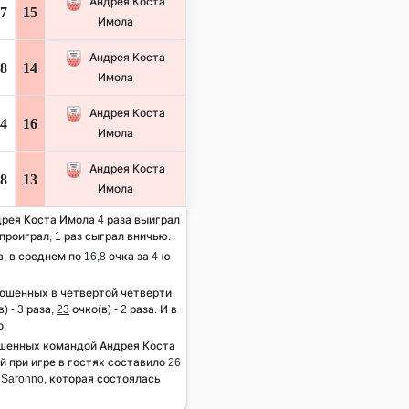
Андрея Коста
7
15
Имола
Андрея Коста
8
14
Имола
Андрея Коста
4
16
Имола
Андрея Коста
8
13
Имола
дрея Коста Имола 4 раза выиграл
 проиграл, 1 раз сыграл вничью.
, в среднем по 16,8 очка за 4-ю
рошенных в четвертой четверти
) - 3 раза,
23
очко(в) - 2 раза. И в
о.
шенных командой Андрея Коста
 при игре в гостях составило 26
r Saronno, которая состоялась