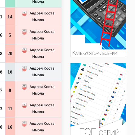
Имола
Андрея Коста
1
14
Имола
Андрея Коста
6
5
Имола
Андрея Коста
8
20
Имола
Андрея Коста
6
16
Имола
Андрея Коста
7
8
Имола
Андрея Коста
3
11
Имола
Андрея Коста
0
16
Имола