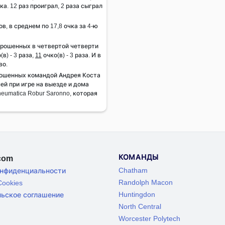
а. 12 раз проиграл, 2 раза сыграл
ов, в среднем по 17,8 очка за 4-ю
брошенных в четвертой четверти
(в) - 3 раза,
11
очко(в) - 3 раза. И в
во.
рошенных командой Андрея Коста
ей при игре на выезде и дома
neumatica Robur Saronno, которая
КОМАНДЫ
.com
Chatham
онфиденциальности
Randolph Macon
ookies
Huntingdon
льское соглашение
North Central
Worcester Polytech