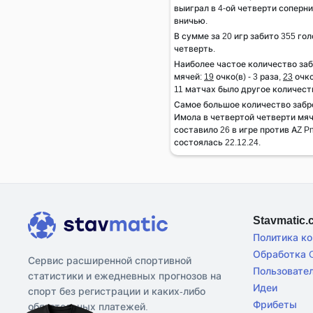
выиграл в 4-ой четверти соперник
вничью.
В сумме за 20 игр забито 355 гол
четверть.
Наиболее частое количество за
мячей:
19
очко(в) - 3 раза,
23
очко
11 матчах было другое количест
Самое большое количество заб
Имола в четвертой четверти мяч
составило 26 в игре против AZ P
состоялась 22.12.24.
Stavmatic
Политика к
Обработка C
Сервис расширенной спортивной
Пользовате
статистики и ежедневных прогнозов на
Идеи
спорт без регистрации и каких-либо
Фрибеты
обязательных платежей.