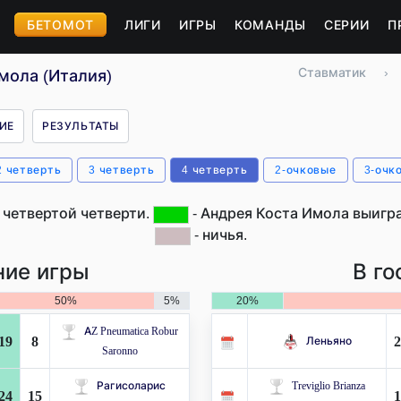
БЕТОМОТ
ЛИГИ
ИГРЫ
КОМАНДЫ
СЕРИИ
П
Ставматик
›
мола (Италия)
ИЕ
РЕЗУЛЬТАТЫ
2 четверть
3 четверть
4 четверть
2-очковые
3-очк
 четвертой четверти.
- Андрея Коста Имола выигра
- ничья.
ие игры
В го
50%
5%
20%
AZ Pneumatica Robur
19
8
2
Леньяно
Saronno
Рагисоларис
Treviglio Brianza
24
15
1