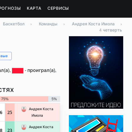
РОГНОЗЫ
КАРТА
СЕРВИСЫ
Баскетбол
›
Команды
›
Андрея Коста Имола
›
4 четверть
овые
л(а),
- проиграл(а),
стях
75%
5%
Андрея Коста
6
25
Имола
Андрея Коста
8
23