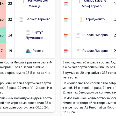
Рагисоларис
Юниор Касале
13
22
1
Фаенца
Монферрато
26
32
1
Баскет Таранто
Агридженто
Виртус
23
14
2
Пьелле Ливорно
Лумеццане
7
19
2
Розето
Пьелле Ливорно
я Коста Имола 9 раз выиграл в 4-
В последних 20 играх в гостях Ан
оиграл, 1 раз сыграл вничью.
в 4-ой четверти соперника. 15 раз
ов, в среднем по 18,5 очка за 4-ю
В сумме за 20 игр забито 335 голов
четверть.
брошенных в четвертой четверти
Наиболее частое количество заб
в) - 3 раза,
20
очко(в) - 2 раза. И в
мячей:
16
очко(в) - 4 раза,
14
очко(в
во.
11 матчах было другое количеств
рошенных командой Андрея Коста
Самое большое количество забро
ей при игре дома составило 28 в
Имола в четвертой четверти мячей
, которая состоялась 06.10.24.
в игре против AZ Pneumatica Robu
22.12.24.