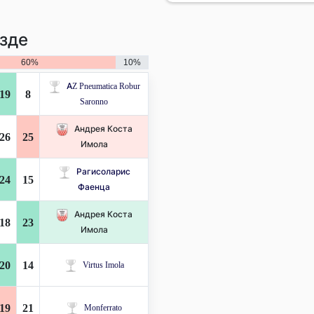
зде
60%
10%
AZ Pneumatica Robur
19
8
Saronno
Андрея Коста
26
25
Имола
Рагисоларис
24
15
Фаенца
Андрея Коста
18
23
Имола
20
14
Virtus Imola
19
21
Monferrato