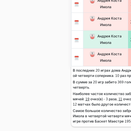
Андрея Коста
Имола
Андрея Коста
Имола
Андрея Коста
Имола
Андрея Коста
Имола
В последних 20 играх дома Андре
ой четверти соперника. 10 раз пр
В сумме за 20 игр забито 369 гол
четверть.
Наиболее частое количество за
мячей:
19
очко(в) - 3 раза,
11
очко(
12 матчах было другое количест
Самое большое количество заб
Имола в четвертой четверти мяч
игре против Баскет Маестре 1958