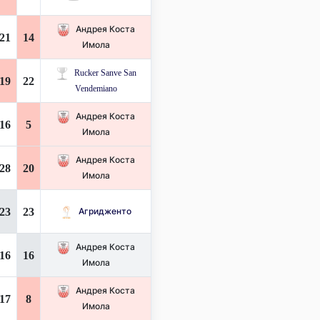
Андрея Коста
21
14
Имола
Rucker Sanve San
19
22
Vendemiano
Андрея Коста
16
5
Имола
Андрея Коста
28
20
Имола
23
23
Агридженто
Андрея Коста
16
16
Имола
Андрея Коста
17
8
Имола