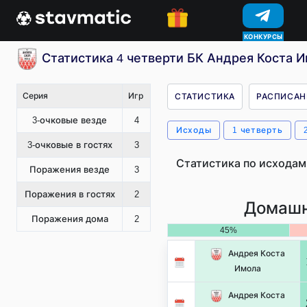
КОНКУРСЫ
Статистика 4 четверти БК Андрея Коста И
Серия
Игр
СТАТИСТИКА
РАСПИСАН
3-очковые везде
4
Исходы
1 четверть
3-очковые в гостях
3
Статистика по исходам
Поражения везде
3
Поражения в гостях
2
Домашн
Поражения дома
2
45%
Андрея Коста
Имола
Андрея Коста