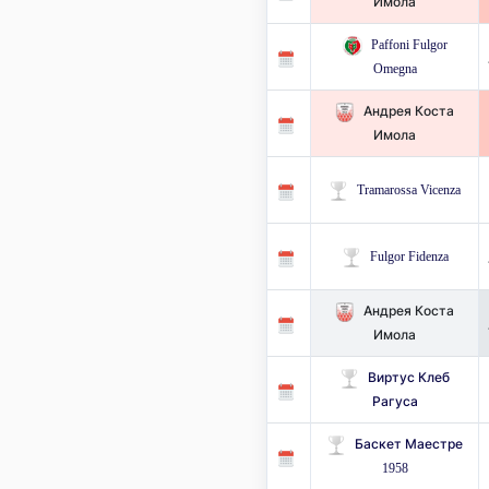
Имола
Paffoni Fulgor
Omegna
Андрея Коста
Имола
Tramarossa Vicenza
Fulgor Fidenza
Андрея Коста
Имола
Виртус Клеб
Рагуса
Баскет Маестре
1958