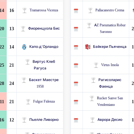
14
16
Tramarossa Vicenza
Pallacanestro Crema
AZ Pneumatica Robur
20
13
2
Фиоренцуола Бис
Saronno
22
14
1
Капо-д’Орландо
Бэйкери Пьяченца
Виртус Клеб
25
21
1
Virtus Imola
Рагуса
Баскет Маестре
Рагисоларис
28
24
2
1958
Фаенца
Rucker Sanve San
11
21
1
Fulgor Fidenza
Vendemiano
16
12
1
Пьелле Ливорно
Аврора Десио