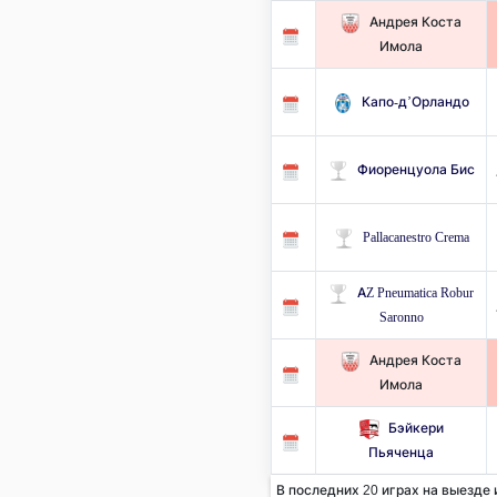
Андрея Коста
Имола
Капо-д’Орландо
Фиоренцуола Бис
Pallacanestro Crema
AZ Pneumatica Robur
Saronno
Андрея Коста
Имола
Бэйкери
Пьяченца
В последних 20 играх на выезде 