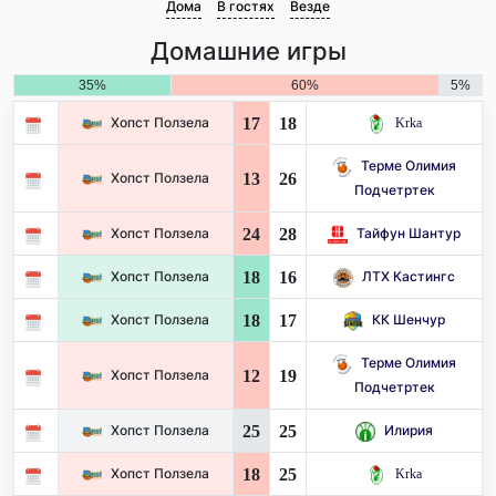
Дома
В гостях
Везде
Домашние игры
35%
60%
5%
17
18
Хопст Ползела
Krka
Терме Олимия
13
26
Хопст Ползела
Подчетртек
24
28
Хопст Ползела
Тайфун Шантур
18
16
Хопст Ползела
ЛТХ Кастингс
18
17
Хопст Ползела
КК Шенчур
Терме Олимия
12
19
Хопст Ползела
Подчетртек
25
25
Хопст Ползела
Илирия
18
25
Хопст Ползела
Krka