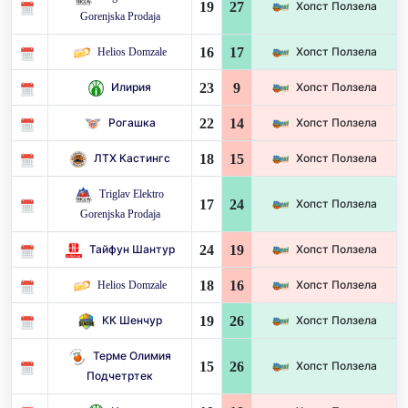
19
27
Хопст Ползела
Gorenjska Prodaja
16
17
Helios Domzale
Хопст Ползела
23
9
Илирия
Хопст Ползела
22
14
Рогашка
Хопст Ползела
18
15
ЛТХ Кастингс
Хопст Ползела
Triglav Elektro
17
24
Хопст Ползела
Gorenjska Prodaja
24
19
Тайфун Шантур
Хопст Ползела
18
16
Helios Domzale
Хопст Ползела
19
26
КК Шенчур
Хопст Ползела
Терме Олимия
15
26
Хопст Ползела
Подчетртек