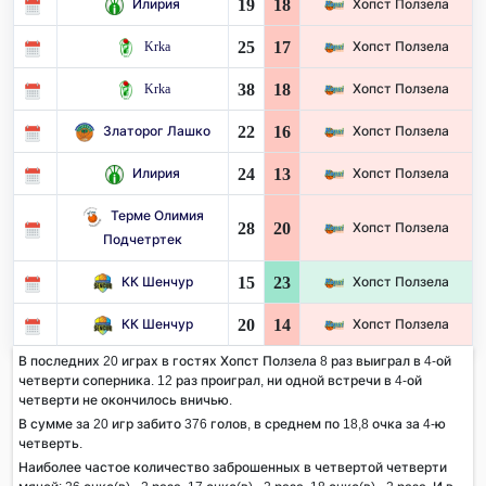
19
18
Илирия
Хопст Ползела
25
17
Krka
Хопст Ползела
38
18
Krka
Хопст Ползела
22
16
Златорог Лашко
Хопст Ползела
24
13
Илирия
Хопст Ползела
Терме Олимия
28
20
Хопст Ползела
Подчетртек
15
23
КК Шенчур
Хопст Ползела
20
14
КК Шенчур
Хопст Ползела
В последних 20 играх в гостях Хопст Ползела 8 раз выиграл в 4-ой
четверти соперника. 12 раз проиграл, ни одной встречи в 4-ой
четверти не окончилось вничью.
В сумме за 20 игр забито 376 голов, в среднем по 18,8 очка за 4-ю
четверть.
Наиболее частое количество заброшенных в четвертой четверти