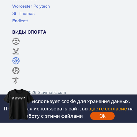
Worcester Polytech
St. Thomas
Endicott
ВИДЫ СПОРТА
©2017-2026 Stavmatic.com
Этот сайт использует cookie для хранения данных.
Продолжая использовать сайт, вы
даете согласие
на
Для лиц старше 18 лет. На сайте не
работу с этими файлами
Ok
проводятся игры на денежные средства, вся
информация носит ознакомительный характер.