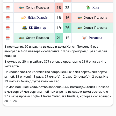
18
25
Хопст Ползела
Krka
18
16
Helios Domzale
Хопст Ползела
19
26
КК Шенчур
Хопст Ползела
21
15
Хопст Ползела
Рогашка
В последних 20 играх на выезде и дома Хопст Ползела 9 раз
выиграл в 4-ой четверти соперника. 10 раз проиграл, 1 раз сыграл
вничью.
В сумме за 20 игр забито 377 голов, в среднем по 18,9 очка за 4-ю
четверть.
Наиболее частое количество заброшенных в четвертой четверти
мячей:
18
очко(в) - 3 раза,
17
очко(в) - 2 раза,
24
очко(в) - 2 раза. И в
13 матчах было другое количество.
Самое большое количество заброшенных командой Хопст Ползела
в четвертой четверти мячей при игре на выезде и дома составило
27 в игре против Triglav Elektro Gorenjska Prodaja, которая состоялась
30.03.24.