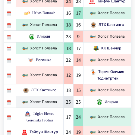
24
28
Хопст Ползела
Тайфун Шантур
16
17
Helios Domzale
Хопст Ползела
18
16
Хопст Ползела
ЛТХ Кастингс
23
9
Илирия
Хопст Ползела
18
17
Хопст Ползела
КК Шенчур
22
14
Рогашка
Хопст Ползела
Терме Олимия
12
19
Хопст Ползела
Подчетртек
18
15
ЛТХ Кастингс
Хопст Ползела
25
25
Хопст Ползела
Илирия
Triglav Elektro
17
24
Хопст Ползела
Gorenjska Prodaja
24
19
Тайфун Шантур
Хопст Ползела