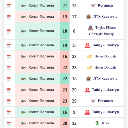
21
15
Хопст Ползела
Рогашка
15
17
Хопст Ползела
ЛТХ Кастингс
Triglav Elektro
18
8
Хопст Ползела
Gorenjska Prodaja
19
15
Хопст Ползела
Тайфун Шантур
16
23
Хопст Ползела
Helios Domzale
22
23
Хопст Ползела
Helios Domzale
22
18
Хопст Ползела
ЛТХ Кастингс
23
29
Хопст Ползела
Тайфун Шантур
23
29
Хопст Ползела
Рогашка
16
9
Хопст Ползела
Тайфун Шантур
28
32
Хопст Ползела
Krka