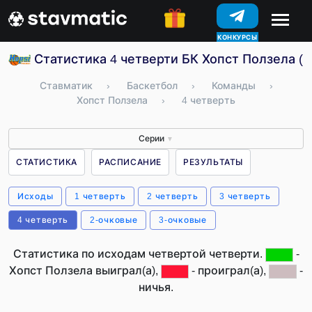
КОНКУРСЫ
Статистика 4 четверти БК Хопст Ползела (
Ставматик
›
Баскетбол
›
Команды
›
Хопст Ползела
›
4 четверть
Серии
▼
СТАТИСТИКА
РАСПИСАНИЕ
РЕЗУЛЬТАТЫ
Исходы
1 четверть
2 четверть
3 четверть
4 четверть
2-очковые
3-очковые
Статистика по исходам четвертой четверти.
-
Хопст Ползела выиграл(а),
- проиграл(а),
-
ничья.