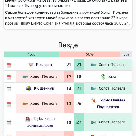
мячей:
26
очко(в) - 2 раза,
17
очко(в) - 2 раза,
18
очко(в) - 2 раза. И в
14 матчах было другое количество.
Самое большое количество заброшенных командой Хопст Ползела
в четвертой четверти мячей при игре в гостях составило 27 в игре
против Triglav Elektro Gorenjska Prodaja, которая состоялась 30.03.24.
Везде
45%
50%
5%
21
23
Рогашка
Хопст Ползела
17
18
Хопст Ползела
Krka
14
21
КК Шенчур
Хопст Ползела
Терме Олимия
13
26
Хопст Ползела
Подчетртек
Triglav Elektro
19
27
Хопст Ползела
Gorenjska Prodaja