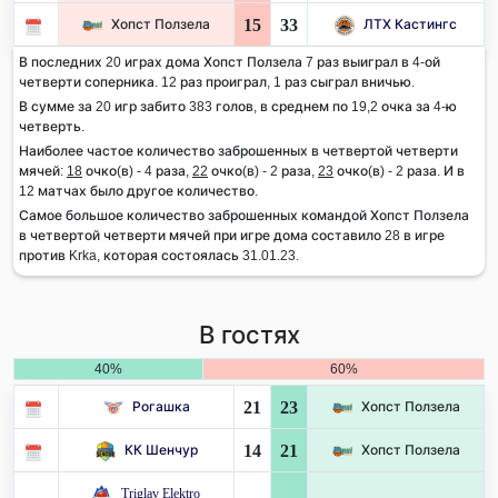
15
33
Хопст Ползела
ЛТХ Кастингс
В последних 20 играх дома Хопст Ползела 7 раз выиграл в 4-ой
четверти соперника. 12 раз проиграл, 1 раз сыграл вничью.
В сумме за 20 игр забито 383 голов, в среднем по 19,2 очка за 4-ю
четверть.
Наиболее частое количество заброшенных в четвертой четверти
мячей:
18
очко(в) - 4 раза,
22
очко(в) - 2 раза,
23
очко(в) - 2 раза. И в
12 матчах было другое количество.
Самое большое количество заброшенных командой Хопст Ползела
в четвертой четверти мячей при игре дома составило 28 в игре
против Krka, которая состоялась 31.01.23.
В гостях
40%
60%
21
23
Рогашка
Хопст Ползела
14
21
КК Шенчур
Хопст Ползела
Triglav Elektro