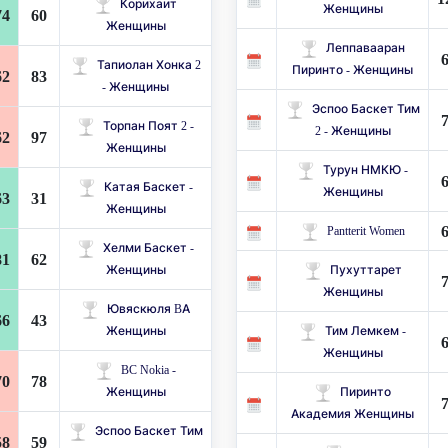
Корихаит
Женщины
74
60
Женщины
Леппавааран
Тапиолан Хонка 2
Пиринто - Женщины
62
83
- Женщины
Эспоо Баскет Тим
Торпан Поят 2 -
​​2 - Женщины
62
97
Женщины
Турун НМКЮ -
Катая Баскет -
Женщины
63
31
Женщины
Pantterit Women
Хелми Баскет -
81
62
Женщины
Пухуттарет
Женщины
Ювяскюля BA
66
43
Женщины
Тим Лемкем -
Женщины
BC Nokia -
70
78
Женщины
Пиринто
Академия Женщины
Эспоо Баскет Тим
58
59