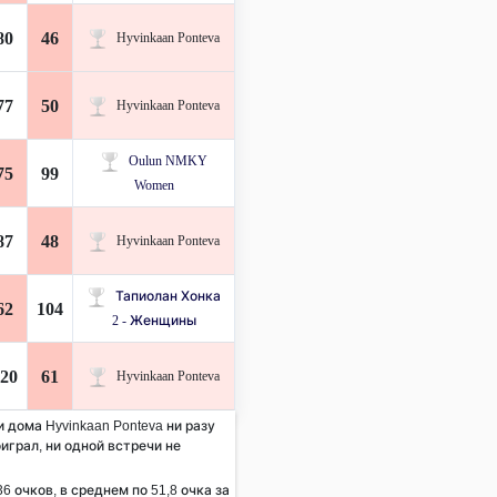
80
46
Hyvinkaan Ponteva
77
50
Hyvinkaan Ponteva
Oulun NMKY
75
99
Women
87
48
Hyvinkaan Ponteva
Тапиолан Хонка
62
104
2 - Женщины
20
61
Hyvinkaan Ponteva
и дома Hyvinkaan Ponteva ни разу
оиграл, ни одной встречи не
6 очков, в среднем по 51,8 очка за