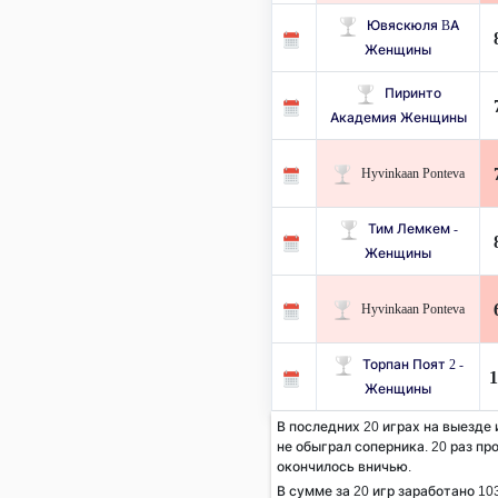
Ювяскюля BA
Женщины
Пиринто
Академия Женщины
Hyvinkaan Ponteva
Тим Лемкем -
Женщины
Hyvinkaan Ponteva
Торпан Поят 2 -
1
Женщины
В последних 20 играх на выезде 
не обыграл соперника. 20 раз пр
окончилось вничью.
В сумме за 20 игр заработано 103