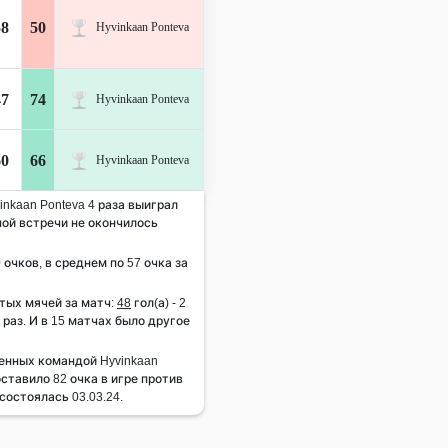
58
50
Hyvinkaan Ponteva
47
74
Hyvinkaan Ponteva
60
66
Hyvinkaan Ponteva
inkaan Ponteva 4 раза выиграл
дной встречи не окончилось
 очков, в среднем по 57 очка за
тых мячей за матч:
48
гол(а) - 2
1 раз. И в 15 матчах было другое
енных командой Hyvinkaan
оставило 82 очка в игре против
остоялась 03.03.24.