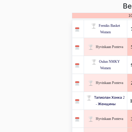
Ве
1
Feeniks Basket
Women
Hyvinkaan Ponteva
Oulun NMKY
Women
Hyvinkaan Ponteva
Тапиолан Хонка 2
- Женщины
Hyvinkaan Ponteva