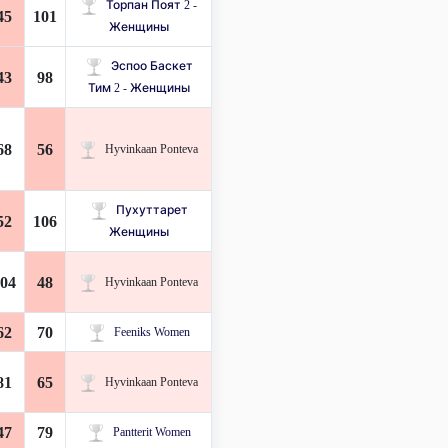
Торпан Поят 2 -
45
101
Женщины
Эспоо Баскет
43
98
Тим ​​2 - Женщины
68
56
Hyvinkaan Ponteva
Пухуттарет
52
106
Женщины
04
48
Hyvinkaan Ponteva
62
70
Feeniks Women
81
65
Hyvinkaan Ponteva
47
79
Pantterit Women