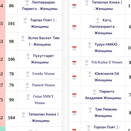
Леппавааран
Тапиолан Хонка 2
34
86
1
Пиринто - Женщины
- Женщины
Торпан Поят 2 -
Катц
45
101
Женщины
Лаппеэнранта -
Женщины
Эспоо Баскет Тим
43
98
​​2 - Женщины
Турун НМКЮ -
1
Женщины
Пухуттарет
52
106
Женщины
Peli-Karhut II Women
62
70
Feeniks Women
Ювяскюля BA
Женщины
47
79
Pantterit Women
Пиринто
Oulun NMKY
Академия Женщины
75
99
Women
Тим Лемкем -
Тапиолан Хонка 2
Женщины
62
104
- Женщины
Торпан Поят 2 -
1