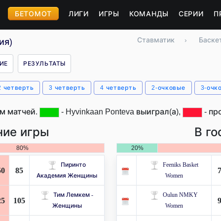
БЕТОМОТ
ЛИГИ
ИГРЫ
КОМАНДЫ
СЕРИИ
П
Ставматик
›
Баске
ия)
ИЕ
РЕЗУЛЬТАТЫ
2 четверть
3 четверть
4 четверть
2-очковые
3-очк
м матчей.
- Hyvinkaan Ponteva выиграл(а),
- пр
ие игры
В го
80%
20%
Пиринто
Feeniks Basket
50
85
Академия Женщины
Women
Тим Лемкем -
Oulun NMKY
25
105
Женщины
Women