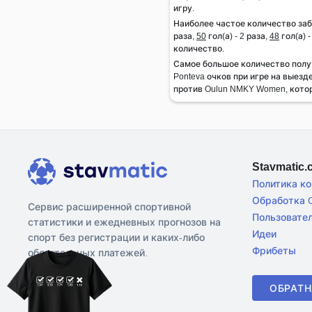
игру.
Наиболее частое количество заб
раза,
50
гол(а) - 2 раза,
48
гол(а) 
количество.
Самое большое количество полу
Ponteva очков при игре на выезд
против Oulun NMKY Women, котор
Stavmatic
Политика к
Обработка C
Сервис расширенной спортивной
Пользовате
статистики и ежедневных прогнозов на
Идеи
спорт без регистрации и каких-либо
Фрибеты
обязательных платежей.
ОБРАТН