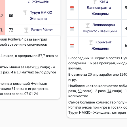
​​2 - Женщины
Катц
Лаппеэнранта -
Турун НМКЮ -
Женщины
52
60
Женщины
Леппавааран
71
72
Pantterit Women
Пиринто - Женщины
kaan Ponteva 4 раза выиграл
Корихаит
одной встречи не окончилось
Женщины
4 очков, в среднем по 57,7 очка за
В последних 20 играх в гостях Hyv
соперника. 16 раз проиграл, ни о
итых мячей за матч:
62
гол(а) - 4
вничью.
- 1 раз. И в 13 матчах было другое
В сумме за 20 игр заработано 1140
игру.
ченных командой Hyvinkaan
Наиболее частое количество заби
тавило 81 очка в игре против
раза,
50
гол(а) - 2 раза,
74
гол(а) - 
я состоялась 07.01.24.
количество.
Самое большое количество получ
Ponteva очков при игре в гостях с
Турун НМКЮ - Женщины, которая с