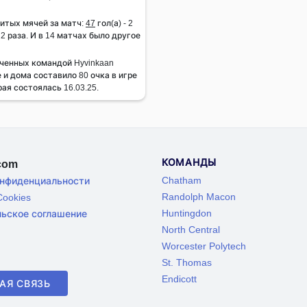
итых мячей за матч:
47
гол(а) - 2
- 2 раза. И в 14 матчах было другое
ченных командой Hyvinkaan
е и дома составило 80 очка в игре
ая состоялась 16.03.25.
КОМАНДЫ
.com
Chatham
онфиденциальности
Randolph Macon
ookies
Huntingdon
льское соглашение
North Central
Worcester Polytech
St. Thomas
Endicott
АЯ СВЯЗЬ