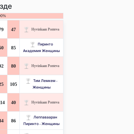
зде
00%
79
47
Hyvinkaan Ponteva
Пиринто
50
85
Академия Женщины
92
80
Hyvinkaan Ponteva
Тим Лемкем -
25
105
Женщины
114
40
Hyvinkaan Ponteva
Леппавааран
34
86
Пиринто - Женщины