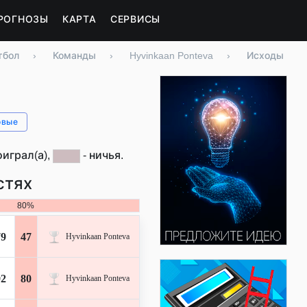
РОГНОЗЫ
КАРТА
СЕРВИСЫ
тбол
›
Команды
›
Hyvinkaan Ponteva
›
Исходы
овые
оиграл(а),
- ничья.
стях
80%
79
47
Hyvinkaan Ponteva
92
80
Hyvinkaan Ponteva