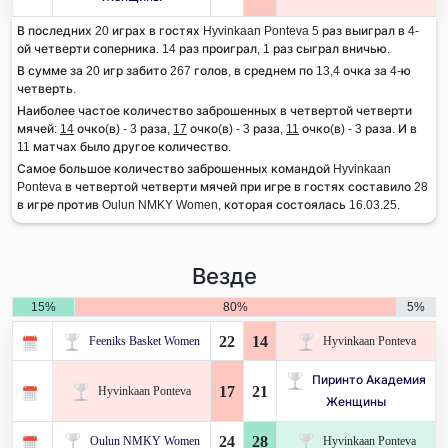
В последних 20 играх в гостях Hyvinkaan Ponteva 5 раз выиграл в 4-
ой четверти соперника. 14 раз проиграл, 1 раз сыграл вничью.
В сумме за 20 игр забито 267 голов, в среднем по 13,4 очка за 4-ю
четверть.
Наиболее частое количество заброшенных в четвертой четверти
мячей:
14
очко(в) - 3 раза,
17
очко(в) - 3 раза,
11
очко(в) - 3 раза. И в
11 матчах было другое количество.
Самое большое количество заброшенных командой Hyvinkaan
Ponteva в четвертой четверти мячей при игре в гостях составило 28
в игре против Oulun NMKY Women, которая состоялась 16.03.25.
Везде
15%
80%
5%
22
14
Feeniks Basket Women
Hyvinkaan Ponteva
Пиринто Академия
17
21
Hyvinkaan Ponteva
Женщины
24
28
Oulun NMKY Women
Hyvinkaan Ponteva