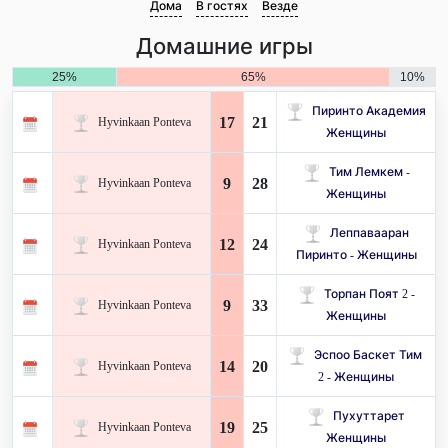
Дома
В гостях
Везде
Домашние игры
25%
65%
10%
Пиринто Академия
17
21
Hyvinkaan Ponteva
Женщины
Тим Лемкем -
9
28
Hyvinkaan Ponteva
Женщины
Леппавааран
12
24
Hyvinkaan Ponteva
Пиринто - Женщины
Торпан Поят 2 -
9
33
Hyvinkaan Ponteva
Женщины
Эспоо Баскет Тим ​​
14
20
Hyvinkaan Ponteva
2 - Женщины
Пухуттарет
19
25
Hyvinkaan Ponteva
Женщины