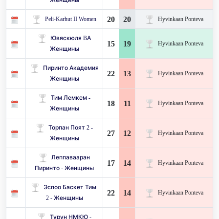
20
20
Peli-Karhut II Women
Hyvinkaan Ponteva
Ювяскюля BA
15
19
Hyvinkaan Ponteva
Женщины
Пиринто Академия
22
13
Hyvinkaan Ponteva
Женщины
Тим Лемкем -
18
11
Hyvinkaan Ponteva
Женщины
Торпан Поят 2 -
27
12
Hyvinkaan Ponteva
Женщины
Леппавааран
17
14
Hyvinkaan Ponteva
Пиринто - Женщины
Эспоо Баскет Тим ​​
22
14
Hyvinkaan Ponteva
2 - Женщины
Турун НМКЮ -