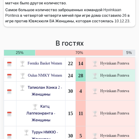
матчах было другое количество.
Самое большое количество заброшенных командой Hyvinkaan
Ponteva в четвертой четверти мячей при игре дома составило 26 в
игре против Ювяскюля BA Женщины, которая состоялась 10.12.23.
В гостях
25%
70%
5%
22
14
Feeniks Basket Women
Hyvinkaan Ponteva
24
28
Oulun NMKY Women
Hyvinkaan Ponteva
Тапиолан Хонка 2 -
30
4
Hyvinkaan Ponteva
Женщины
Катц
15
11
Лаппеэнранта -
Hyvinkaan Ponteva
Женщины
Турун НМКЮ -
30
5
Hyvinkaan Ponteva
Женщины