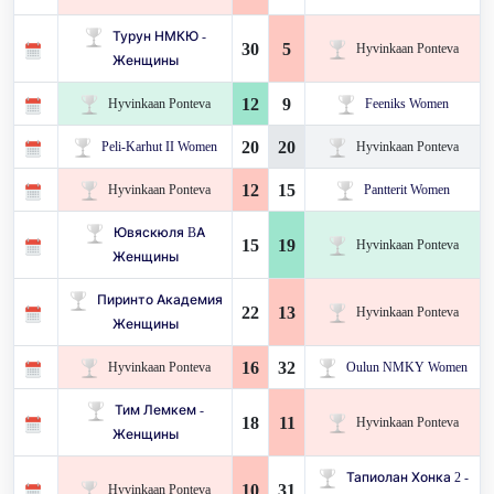
Турун НМКЮ -
30
5
Hyvinkaan Ponteva
Женщины
12
9
Hyvinkaan Ponteva
Feeniks Women
20
20
Peli-Karhut II Women
Hyvinkaan Ponteva
12
15
Hyvinkaan Ponteva
Pantterit Women
Ювяскюля BA
15
19
Hyvinkaan Ponteva
Женщины
Пиринто Академия
22
13
Hyvinkaan Ponteva
Женщины
16
32
Hyvinkaan Ponteva
Oulun NMKY Women
Тим Лемкем -
18
11
Hyvinkaan Ponteva
Женщины
Тапиолан Хонка 2 -
10
31
Hyvinkaan Ponteva