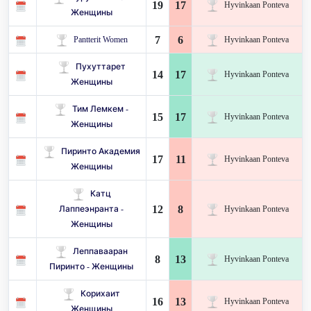
19
17
Hyvinkaan Ponteva
Женщины
7
6
Pantterit Women
Hyvinkaan Ponteva
Пухуттарет
14
17
Hyvinkaan Ponteva
Женщины
Тим Лемкем -
15
17
Hyvinkaan Ponteva
Женщины
Пиринто Академия
17
11
Hyvinkaan Ponteva
Женщины
Катц
12
8
Лаппеэнранта -
Hyvinkaan Ponteva
Женщины
Леппавааран
8
13
Hyvinkaan Ponteva
Пиринто - Женщины
Корихаит
16
13
Hyvinkaan Ponteva
Женщины