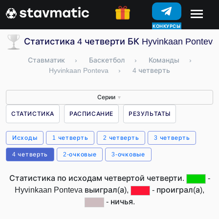
КОНКУРСЫ
Статистика 4 четверти БК Hyvinkaan Pontev
Ставматик
›
Баскетбол
›
Команды
›
Hyvinkaan Ponteva
›
4 четверть
Серии
▼
СТАТИСТИКА
РАСПИСАНИЕ
РЕЗУЛЬТАТЫ
Исходы
1 четверть
2 четверть
3 четверть
4 четверть
2-очковые
3-очковые
Статистика по исходам четвертой четверти.
-
Hyvinkaan Ponteva выиграл(а),
- проиграл(а),
- ничья.