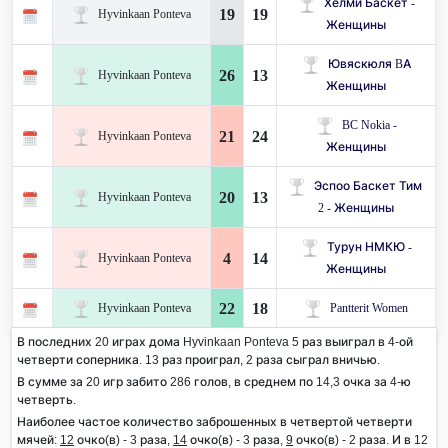
Хелми Баскет -
19
19
Hyvinkaan Ponteva
Женщины
Ювяскюля BA
26
13
Hyvinkaan Ponteva
Женщины
BC Nokia -
21
24
Hyvinkaan Ponteva
Женщины
Эспоо Баскет Тим ​​
20
13
Hyvinkaan Ponteva
2 - Женщины
Турун НМКЮ -
4
14
Hyvinkaan Ponteva
Женщины
22
18
Hyvinkaan Ponteva
Pantterit Women
В последних 20 играх дома Hyvinkaan Ponteva 5 раз выиграл в 4-ой
четверти соперника. 13 раз проиграл, 2 раза сыграл вничью.
В сумме за 20 игр забито 286 голов, в среднем по 14,3 очка за 4-ю
четверть.
Наиболее частое количество заброшенных в четвертой четверти
мячей:
12
очко(в) - 3 раза,
14
очко(в) - 3 раза,
9
очко(в) - 2 раза. И в 12