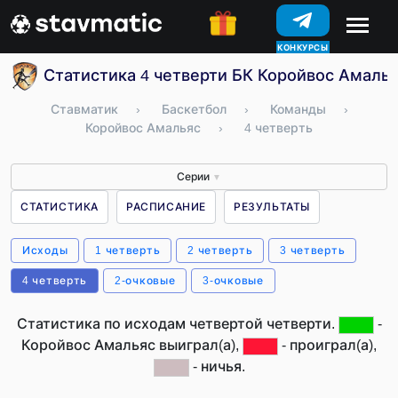
КОНКУРСЫ
Статистика 4 четверти БК Коройвос Амалья
Ставматик
›
Баскетбол
›
Команды
›
Коройвос Амальяс
›
4 четверть
Серии
▼
СТАТИСТИКА
РАСПИСАНИЕ
РЕЗУЛЬТАТЫ
Исходы
1 четверть
2 четверть
3 четверть
4 четверть
2-очковые
3-очковые
Статистика по исходам четвертой четверти.
-
Коройвос Амальяс выиграл(а),
- проиграл(а),
- ничья.