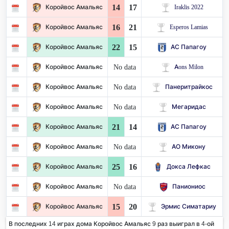
14
17
Коройвос Амальяс
Iraklis 2022
16
21
Коройвос Амальяс
Esperos Lamias
22
15
Коройвос Амальяс
АС Папагоу
No data
Коройвос Амальяс
Aons Milon
No data
Коройвос Амальяс
Панеритрайкос
No data
Коройвос Амальяс
Мегаридас
21
14
Коройвос Амальяс
АС Папагоу
No data
Коройвос Амальяс
АО Микону
25
16
Коройвос Амальяс
Докса Лефкас
No data
Коройвос Амальяс
Паниониос
15
20
Коройвос Амальяс
Эрмис Симатариу
В последних 14 играх дома Коройвос Амальяс 9 раз выиграл в 4-ой