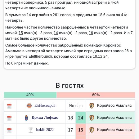
четверти соперника. 5 раз проиграл, ни одной встречи в 4-ой
четверти не окончилось вничью.
В сумме за 14 игр забито 261 голов, в среднем по 18,6 очка за 4-ю
четверть.
Наиболее частое количество заброшенных в четвертой четверти
мячей:
15
очко(в) - 3 раза,
14
очко(в) - 2 раза,
16
очко(в) - 2 раза. И в 7
матчах было другое количество.
Самое большое количество заброшенных командой Коройвос
Амальяс в четвертой четверти мячей при игре дома составило 26 в
игре против Eleftheroupoli, которая состоялась 18.12.24.
По 6 играм нет данных.
В гостях
40%
60%
No data
Eleftheroupoli
Коройвос Амальяс
18
24
Докса Лефкас
Коройвос Амальяс
17
15
Iraklis 2022
Коройвос Амальяс