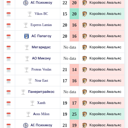
22
20
AE Психикоу
Коройвос Амальяс
15
20
Vikos BC
Коройвос Амальяс
20
16
Esperos Lamias
Коройвос Амальяс
20
16
АС Папагоу
Коройвос Амальяс
No data
Мегаридас
Коройвос Амальяс
No data
АО Микону
Коройвос Амальяс
21
14
Proteas Voulas
Коройвос Амальяс
17
16
Near East
Коройвос Амальяс
No data
Панеритрайкос
Коройвос Амальяс
19
17
Xanth
Коройвос Амальяс
19
25
Aons Milon
Коройвос Амальяс
21
19
AE Психикоу
Коройвос Амальяс