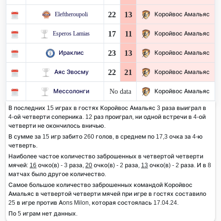
22
13
Eleftheroupoli
Коройвос Амальяс
17
11
Esperos Lamias
Коройвос Амальяс
23
13
Ираклис
Коройвос Амальяс
22
21
Аяс Эвосму
Коройвос Амальяс
No data
Мессолонги
Коройвос Амальяс
В последних 15 играх в гостях Коройвос Амальяс 3 раза выиграл в
4-ой четверти соперника. 12 раз проиграл, ни одной встречи в 4-ой
четверти не окончилось вничью.
В сумме за 15 игр забито 260 голов, в среднем по 17,3 очка за 4-ю
четверть.
Наиболее частое количество заброшенных в четвертой четверти
мячей:
16
очко(в) - 3 раза,
20
очко(в) - 2 раза,
13
очко(в) - 2 раза. И в 8
матчах было другое количество.
Самое большое количество заброшенных командой Коройвос
Амальяс в четвертой четверти мячей при игре в гостях составило
25 в игре против Aons Milon, которая состоялась 17.04.24.
По 5 играм нет данных.