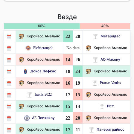
Везде
60%
40%
22
20
Коройвос Амальяс
Мегаридас
No data
Eleftheroupoli
Коройвос Амальяс
14
26
Коройвос Амальяс
АО Микону
18
24
Докса Лефкас
Коройвос Амальяс
16
19
Коройвос Амальяс
Proteas Voulas
17
15
Iraklis 2022
Коройвос Амальяс
15
14
Коройвос Амальяс
Ист
22
20
AE Психикоу
Коройвос Амальяс
17
11
Коройвос Амальяс
Панеритрайкос