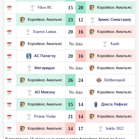
15
20
Vikos BC
Коройвос Амальяс
23
12
Коройвос Амальяс
Эрмис Симатариу
20
16
Esperos Lamias
Коройвос Амальяс
No data
Коройвос Амальяс
Xanth
20
16
АС Папагоу
Коройвос Амальяс
No data
Мегаридас
Коройвос Амальяс
26
24
Коройвос Амальяс
Eleftheroupoli
No data
АО Микону
Коройвос Амальяс
15
14
Коройвос Амальяс
Докса Лефкас
21
14
Proteas Voulas
Коройвос Амальяс
14
17
Коройвос Амальяс
Iraklis 2022
В последних 16 играх на выезде и дома Коройвос Амальяс 8 раз