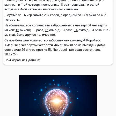
выиграл в 4-ой четверти соперника. 8 раз проиграл, ни одной
встречи в 4-ой четверти не окончилось вничью.
В сумме за 16 игр забито 287 голов, в среднем по 17,9 очка за 4-ю
четверть.
Наиболее частое количество заброшенных в четвертой четверти
мячей:
16
очко(в) - 3 раза,
15
очко(в) - 3 раза,
14
очко(в) - 3 раза. И в 7
матчах было другое количество.
Самое большое количество заброшенных командой Коройвос
Амальяс в четвертой четверти мячей при игре на выезде и дома
составило 26 в игре против Eleftheroupoli, которая состоялась
18.12.24.
По 4 играм нет данных.