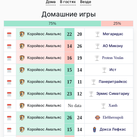
Дома
В гостях
Везде
Домашние игры
75%
25%
22
20
Коройвос Амальяс
Мегаридас
14
26
Коройвос Амальяс
АО Микону
16
19
Коройвос Амальяс
Proteas Voulas
15
14
Коройвос Амальяс
Ист
17
11
Коройвос Амальяс
Панеритрайкос
23
12
Коройвос Амальяс
Эрмис Симатариу
No data
Коройвос Амальяс
Xanth
26
24
Коройвос Амальяс
Eleftheroupoli
15
14
Коройвос Амальяс
Докса Лефкас