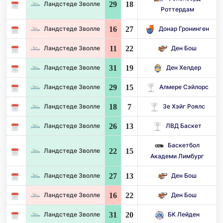
29
18
Ландстеде Зволле
Роттердам
16
27
Ландстеде Зволле
Донар Гронинген
11
22
Ландстеде Зволле
Ден Бош
31
19
Ландстеде Зволле
Ден Хелдер
29
15
Ландстеде Зволле
Алмере Сэйлорс
18
7
Ландстеде Зволле
Зе Хэйг Роялс
26
13
Ландстеде Зволле
ЛВД Баскет
Баскетбол
22
15
Ландстеде Зволле
Академи Лимбург
27
13
Ландстеде Зволле
Ден Бош
16
22
Ландстеде Зволле
Ден Бош
31
20
Ландстеде Зволле
БК Лейден