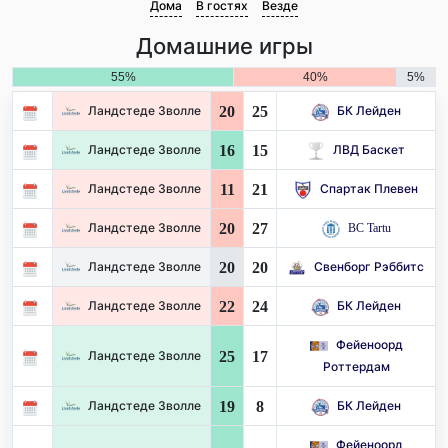
Дома
В гостях
Везде
Домашние игры
55%
40%
5%
20
25
Ландстеде Зволле
БК Лейден
16
15
Ландстеде Зволле
ЛВД Баскет
11
21
Ландстеде Зволле
Спартак Плевен
20
27
Ландстеде Зволле
BC Tartu
20
20
Ландстеде Зволле
Свенборг Рэббитс
22
24
Ландстеде Зволле
БК Лейден
Фейеноорд
25
17
Ландстеде Зволле
Роттердам
19
8
Ландстеде Зволле
БК Лейден
Фейеноорд