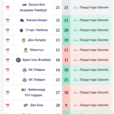
Баскетбол
21
21
Ландстеде Зволле
Академи Лимбург
11
12
Баккен Беарз
Ландстеде Зволле
22
28
Старт Люблин
Ландстеде Зволле
13
19
Ден Хелдер
Ландстеде Зволле
15
13
Ювентус
Ландстеде Зволле
18
11
Бристоль Флайерс
Ландстеде Зволле
14
18
БК Лейден
Ландстеде Зволле
23
25
БК Лейден
Ландстеде Зволле
Фейеноорд
27
18
Ландстеде Зволле
Роттердам
28
9
Ден Бош
Ландстеде Зволле