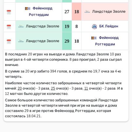
Фейеноорд
27
18
Ландстеде Зволле
Роттердам
19
8
Ландстеде Зволле
БК Лейден
Фейеноорд
29
18
Ландстеде Зволле
Роттердам
В последних 20 играх на выезде и дома Ландстеде Зволле 10 раз
выиграл в 4-ой четверти соперника. 8 раз проиграл, 2 раза сыграл
вничью.
В сумме за 20 игр забито 394 голов, в среднем по 19,7 очка за 4-ю
четверть.
Наиболее частое количество заброшенных в четвертой четверти
мячей:
20
очко(в) - 3 раза,
25
очко(в) - 3 раза,
11
очко(в) - 2 раза. И в
12 матчах было другое количество.
Самое большое количество заброшенных командой Ландстеде
Зволле в четвертой четверти мячей при игре на выезде и дома
составило 29 в игре против Фейеноорд Роттердам, которая
состоялась 18.04.21.