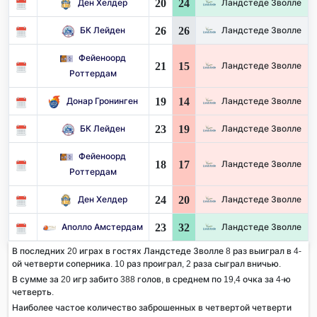
20
24
Ден Хелдер
Ландстеде Зволле
26
26
БК Лейден
Ландстеде Зволле
Фейеноорд
21
15
Ландстеде Зволле
Роттердам
19
14
Донар Гронинген
Ландстеде Зволле
23
19
БК Лейден
Ландстеде Зволле
Фейеноорд
18
17
Ландстеде Зволле
Роттердам
24
20
Ден Хелдер
Ландстеде Зволле
23
32
Аполло Амстердам
Ландстеде Зволле
В последних 20 играх в гостях Ландстеде Зволле 8 раз выиграл в 4-
ой четверти соперника. 10 раз проиграл, 2 раза сыграл вничью.
В сумме за 20 игр забито 388 голов, в среднем по 19,4 очка за 4-ю
четверть.
Наиболее частое количество заброшенных в четвертой четверти