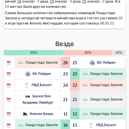
мячей:
18
очко(в) - 2 раза,
19
очко(в) - 2 раза,
25
очко(в) - 2 раза. И в
14 матчах было другое количество.
Самое большое количество заброшенных командой Ландстеде
Зволле в четвертой четверти мячей при игре в гостях составило 32
в игре против Аполло Амстердам, которая состоялась 06.02.21.
Везде
50%
40%
10%
20
25
Ландстеде Зволле
БК Лейден
23
25
БК Лейден
Ландстеде Зволле
24
22
ЛВД Баскет
Ландстеде Зволле
Баскетбол
21
21
Ландстеде Зволле
Академи Лимбург
11
12
Баккен Беарз
Ландстеде Зволле
16
15
Ландстеде Зволле
ЛВД Баскет