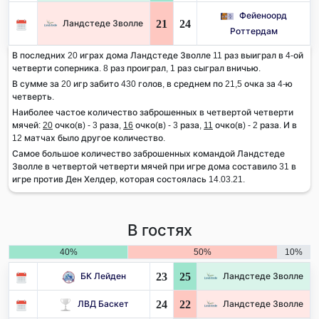
Фейеноорд
21
24
Ландстеде Зволле
Роттердам
В последних 20 играх дома Ландстеде Зволле 11 раз выиграл в 4-ой
четверти соперника. 8 раз проиграл, 1 раз сыграл вничью.
В сумме за 20 игр забито 430 голов, в среднем по 21,5 очка за 4-ю
четверть.
Наиболее частое количество заброшенных в четвертой четверти
мячей:
20
очко(в) - 3 раза,
16
очко(в) - 3 раза,
11
очко(в) - 2 раза. И в
12 матчах было другое количество.
Самое большое количество заброшенных командой Ландстеде
Зволле в четвертой четверти мячей при игре дома составило 31 в
игре против Ден Хелдер, которая состоялась 14.03.21.
В гостях
40%
50%
10%
23
25
БК Лейден
Ландстеде Зволле
24
22
ЛВД Баскет
Ландстеде Зволле