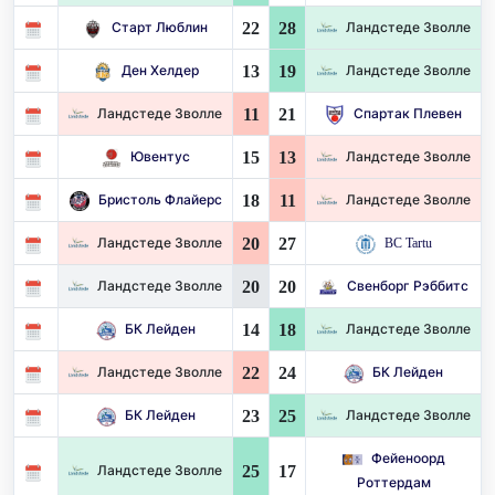
22
28
Старт Люблин
Ландстеде Зволле
13
19
Ден Хелдер
Ландстеде Зволле
11
21
Ландстеде Зволле
Спартак Плевен
15
13
Ювентус
Ландстеде Зволле
18
11
Бристоль Флайерс
Ландстеде Зволле
20
27
Ландстеде Зволле
BC Tartu
20
20
Ландстеде Зволле
Свенборг Рэббитс
14
18
БК Лейден
Ландстеде Зволле
22
24
Ландстеде Зволле
БК Лейден
23
25
БК Лейден
Ландстеде Зволле
Фейеноорд
25
17
Ландстеде Зволле
Роттердам