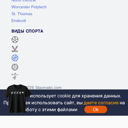
Worcester Polytech
St. Thomas
Endicott
ВИДЫ СПОРТА
©2017-2026 Stavmatic.com
Этот сайт использует cookie для хранения данных.
Продолжая использовать сайт, вы
даете согласие
на
Для лиц старше 18 лет. На сайте не
работу с этими файлами
Ok
проводятся игры на денежные средства, вся
информация носит ознакомительный характер.