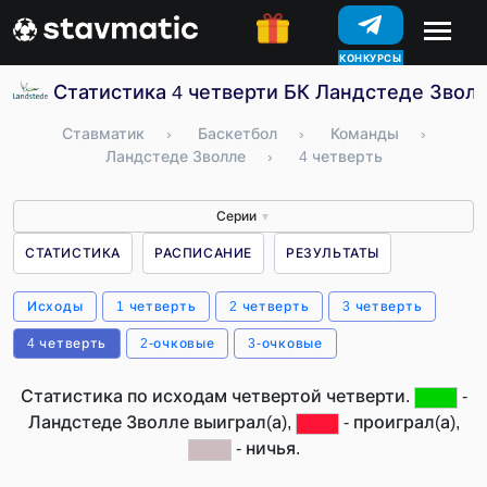
КОНКУРСЫ
Статистика 4 четверти БК Ландстеде Звол
Ставматик
›
Баскетбол
›
Команды
›
Ландстеде Зволле
›
4 четверть
Серии
▼
СТАТИСТИКА
РАСПИСАНИЕ
РЕЗУЛЬТАТЫ
Исходы
1 четверть
2 четверть
3 четверть
4 четверть
2-очковые
3-очковые
Статистика по исходам четвертой четверти.
-
Ландстеде Зволле выиграл(а),
- проиграл(а),
- ничья.