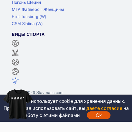
Погонь Щецин
МГА Файверс - Женщины
Flint Tonsberg (W)
CSM Slatina (W)
ВИДЫ СПОРТА
©2017-2026 Stavmatic.com
Этот сайт использует cookie для хранения данных.
Продолжая использовать сайт, вы
даете согласие
на
Для лиц старше 18 лет. На сайте не
работу с этими файлами
Ok
проводятся игры на денежные средства, вся
информация носит ознакомительный характер.