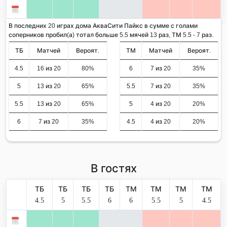
В последних 20 играх дома АкваСити Пайкс в сумме с голами
соперников пробил(а) тотал больше 5.5 мячей 13 раз, ТМ 5.5 - 7 раз.
ТБ
Матчей
Вероят.
ТМ
Матчей
Вероят.
4.5
16 из 20
80%
6
7 из 20
35%
5
13 из 20
65%
5.5
7 из 20
35%
5.5
13 из 20
65%
5
4 из 20
20%
6
7 из 20
35%
4.5
4 из 20
20%
В гостях
ТБ
ТБ
ТБ
ТБ
ТМ
ТМ
ТМ
ТМ
4.5
5
5.5
6
6
5.5
5
4.5