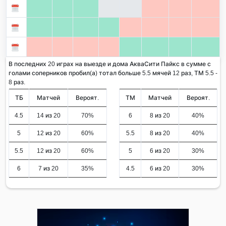
В последних 20 играх на выезде и дома АкваСити Пайкс в сумме с
голами соперников пробил(а) тотал больше 5.5 мячей 12 раз, ТМ 5.5 -
8 раз.
ТБ
Матчей
Вероят.
ТМ
Матчей
Вероят.
4.5
14 из 20
70%
6
8 из 20
40%
5
12 из 20
60%
5.5
8 из 20
40%
5.5
12 из 20
60%
5
6 из 20
30%
6
7 из 20
35%
4.5
6 из 20
30%