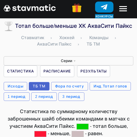
КОНКУРСЫ
Тотал больше/меньше ХК АкваСити Пайкс (
Ставматик
›
Хоккей
›
Команды
›
АкваСити Пайкс
›
ТБ ТМ
Серии
▼
СТАТИСТИКА
РАСПИСАНИЕ
РЕЗУЛЬТАТЫ
Исходы
ТБ ТМ
Фора по счету
Инд.Тотал голов
1 период
2 период
3 период
Статистика по суммарному количеству
заброшенных шайб обеими командами в матчах с
участием АкваСити Пайкс.
- тотал больше,
- меньше,
- равен.