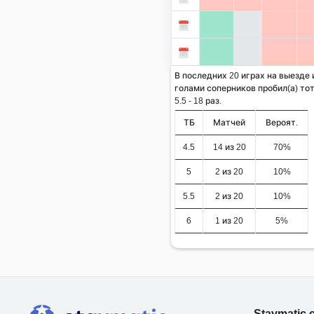
В последних 20 играх на выезде
голами соперников пробил(а) тот
5.5 - 18 раз.
ТБ
Матчей
Вероят.
4.5
14 из 20
70%
5
2 из 20
10%
5.5
2 из 20
10%
6
1 из 20
5%
Stavmatic