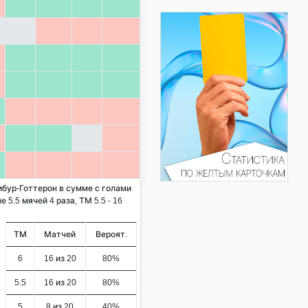
ибур-Готтерон в сумме с голами
 5.5 мячей 4 раза, ТМ 5.5 - 16
ТМ
Матчей
Вероят.
6
16 из 20
80%
5.5
16 из 20
80%
5
8 из 20
40%