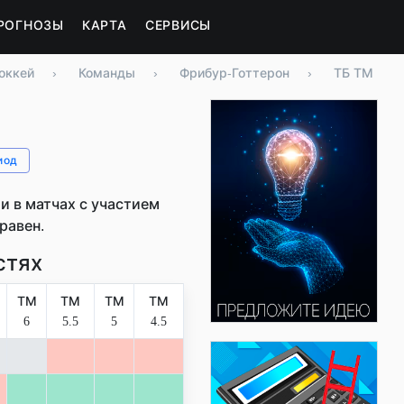
РОГНОЗЫ
КАРТА
СЕРВИСЫ
оккей
›
Команды
›
Фрибур-Готтерон
›
ТБ ТМ
иод
 в матчах с участием
 равен.
стях
ТМ
ТМ
ТМ
ТМ
6
5.5
5
4.5