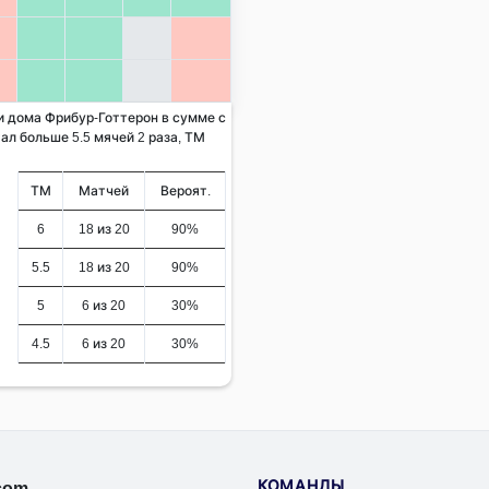
 и дома Фрибур-Готтерон в сумме с
ал больше 5.5 мячей 2 раза, ТМ
ТМ
Матчей
Вероят.
6
18 из 20
90%
5.5
18 из 20
90%
5
6 из 20
30%
4.5
6 из 20
30%
КОМАНДЫ
.com