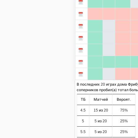
В последних 20 играх дома Фриб
соперников пробил(а) тотал больше
ТБ
Матчей
Вероят.
4.5
15 из 20
75%
5
5 из 20
25%
5.5
5 из 20
25%