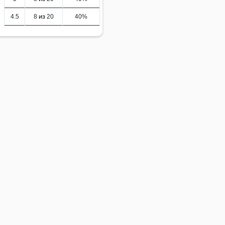
4.5
8 из 20
40%