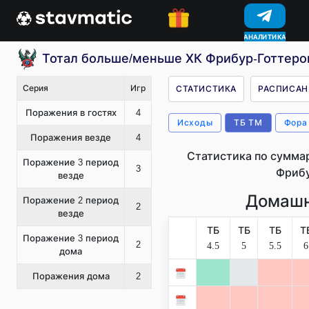
АНАЛИТИКА
КОНКУРСЫ
Тотал больше/меньше ХК Фрибур-Готтеро
Серия
Игр
СТАТИСТИКА
РАСПИСАН
Поражения в гостях
4
Исходы
ТБ ТМ
Фора
Поражения везде
4
Статистика по сумма
Поражение 3 период
3
Фрибу
везде
Домашн
Поражение 2 период
2
везде
ТБ
ТБ
ТБ
Т
Поражение 3 период
2
4.5
5
5.5
6
дома
Поражения дома
2