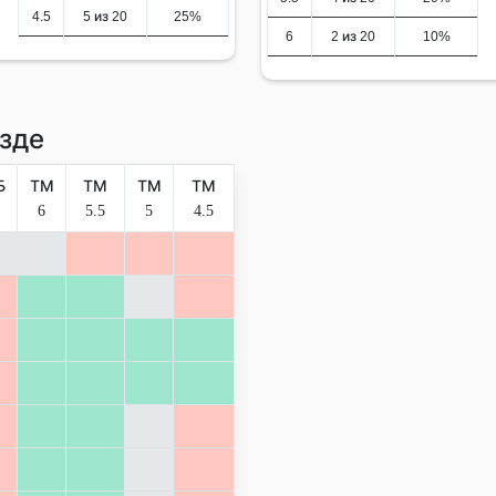
4.5
5 из 20
25%
6
2 из 20
10%
зде
Б
ТМ
ТМ
ТМ
ТМ
6
5.5
5
4.5