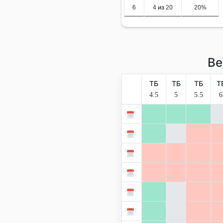
6
4 из 20
20%
Ве
ТБ
ТБ
ТБ
Т
4.5
5
5.5
6