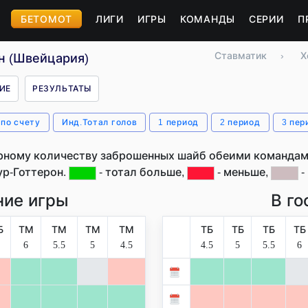
БЕТОМОТ
ЛИГИ
ИГРЫ
КОМАНДЫ
СЕРИИ
П
Ставматик
›
Х
н (Швейцария)
ИЕ
РЕЗУЛЬТАТЫ
 по счету
Инд.Тотал голов
1 период
2 период
3 пер
рному количеству заброшенных шайб обеими командами
р-Готтерон.
- тотал больше,
- меньше,
-
ие игры
В го
Б
ТМ
ТМ
ТМ
ТМ
ТБ
ТБ
ТБ
ТБ
6
5.5
5
4.5
4.5
5
5.5
6