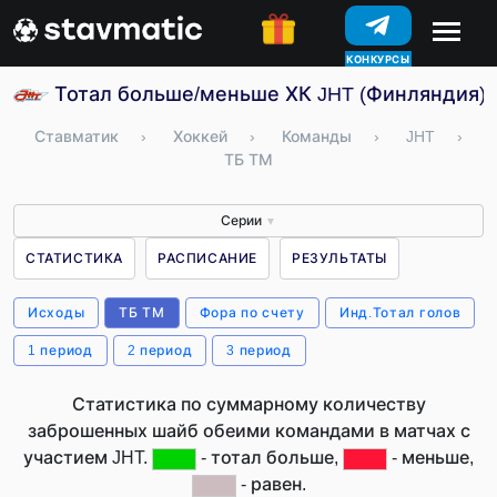
КОНКУРСЫ
Тотал больше/меньше ХК JHT (Финляндия)
Ставматик
›
Хоккей
›
Команды
›
JHT
›
ТБ ТМ
Серии
▼
СТАТИСТИКА
РАСПИСАНИЕ
РЕЗУЛЬТАТЫ
Исходы
ТБ ТМ
Фора по счету
Инд.Тотал голов
1 период
2 период
3 период
Статистика по суммарному количеству
заброшенных шайб обеими командами в матчах с
участием JHT.
- тотал больше,
- меньше,
- равен.