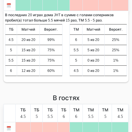
В последних 20 играх дома JHT в сумме с голами соперников
пробил(а) тотал больше 5.5 мячей 15 раз, ТМ 5.5 - 5 раз.
ТБ
Матчей
Вероят.
ТМ
Матчей
Вероят.
4.5
20 из 20
99%
6
5 из 20
25%
5
15 из 20
75%
5.5
5 из 20
25%
5.5
15 из 20
75%
5
0 из 20
1%
6
12 из 20
60%
4.5
0 из 20
1%
В гостях
ТБ
ТБ
ТБ
ТБ
ТМ
ТМ
ТМ
ТМ
4.5
5
5.5
6
6
5.5
5
4.5