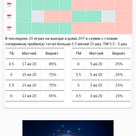
В последних 20 играх на выезде и дома JHT в сумме с голами
соперников пробил(а) тотал больше 5.5 мячей 15 раз, ТМ 5.5 - 5 раз.
ТБ
Матчей
Вероят.
ТМ
Матчей
Вероят.
4.5
17 из 20
85%
6
5 из 20
25%
5
15 из 20
75%
5.5
5 из 20
25%
5.5
15 из 20
75%
5
3 из 20
15%
6
13 из 20
65%
4.5
3 из 20
15%