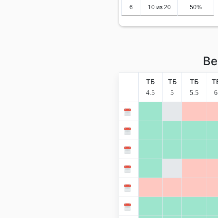
6
10 из 20
50%
Ве
ТБ
ТБ
ТБ
Т
4.5
5
5.5
6