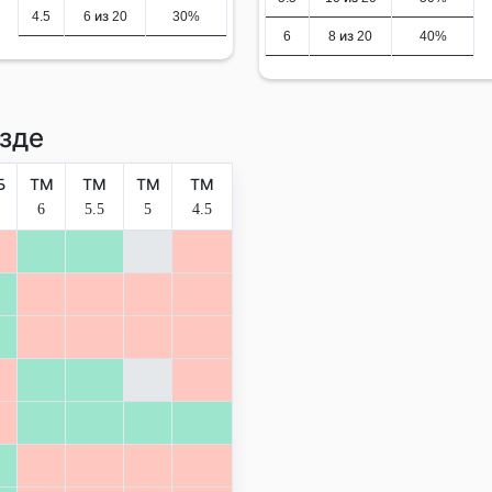
4.5
6 из 20
30%
6
8 из 20
40%
зде
Б
ТМ
ТМ
ТМ
ТМ
6
5.5
5
4.5