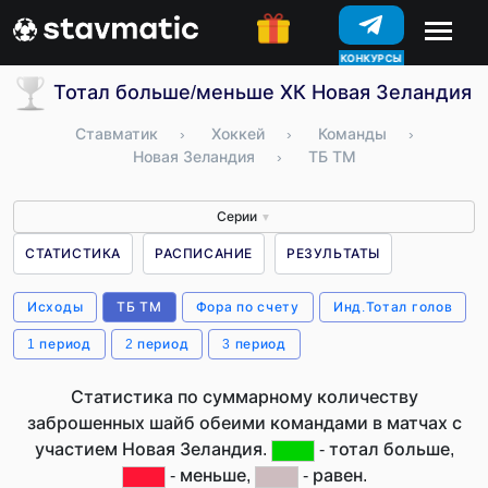
КОНКУРСЫ
Тотал больше/меньше ХК Новая Зеландия (
Ставматик
›
Хоккей
›
Команды
›
Новая Зеландия
›
ТБ ТМ
Серии
▼
СТАТИСТИКА
РАСПИСАНИЕ
РЕЗУЛЬТАТЫ
Исходы
ТБ ТМ
Фора по счету
Инд.Тотал голов
1 период
2 период
3 период
Статистика по суммарному количеству
заброшенных шайб обеими командами в матчах с
участием Новая Зеландия.
- тотал больше,
- меньше,
- равен.