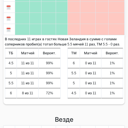
В последних 11 играх в гостях Новая Зеландия в сумме с голами
соперников пробил(а) тотал больше 5.5 мячей 11 раз, ТМ 5.5 - 0 раз.
ТБ
Матчей
Вероят.
ТМ
Матчей
Вероят.
4.5
11 из 11
99%
6
0 из 11
1%
5
11 из 11
99%
5.5
0 из 11
1%
5.5
11 из 11
99%
5
0 из 11
1%
6
8 из 11
72%
4.5
0 из 11
1%
Везде