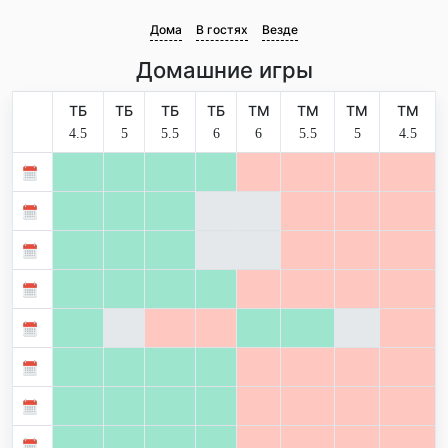
Дома
В гостях
Везде
Домашние игры
ТБ
ТБ
ТБ
ТБ
ТМ
ТМ
ТМ
ТМ
4.5
5
5.5
6
6
5.5
5
4.5