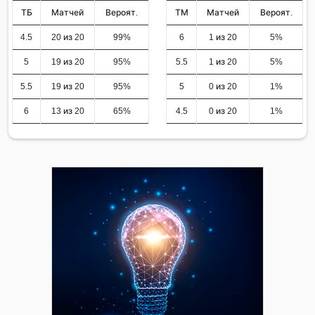
ТБ
Матчей
Вероят.
ТМ
Матчей
Вероят.
4.5
20 из 20
99%
6
1 из 20
5%
5
19 из 20
95%
5.5
1 из 20
5%
5.5
19 из 20
95%
5
0 из 20
1%
6
13 из 20
65%
4.5
0 из 20
1%