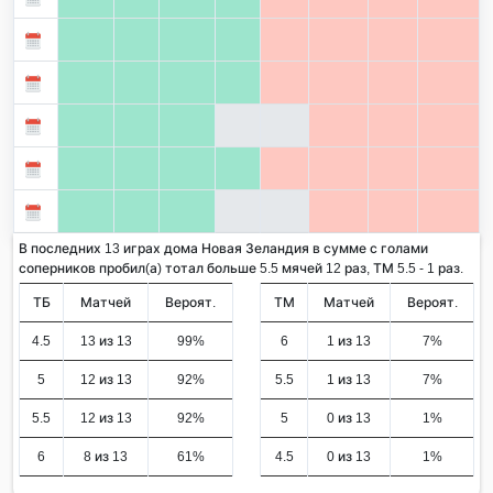
В последних 13 играх дома Новая Зеландия в сумме с голами
соперников пробил(а) тотал больше 5.5 мячей 12 раз, ТМ 5.5 - 1 раз.
ТБ
Матчей
Вероят.
ТМ
Матчей
Вероят.
4.5
13 из 13
99%
6
1 из 13
7%
5
12 из 13
92%
5.5
1 из 13
7%
5.5
12 из 13
92%
5
0 из 13
1%
6
8 из 13
61%
4.5
0 из 13
1%