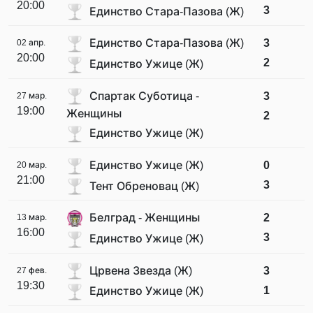
20:00
3
Единство Стара-Пазова (Ж)
Единство Стара-Пазова (Ж)
3
02 апр.
20:00
2
Единство Ужице (Ж)
Спартак Суботица -
3
27 мар.
19:00
Женщины
2
Единство Ужице (Ж)
Единство Ужице (Ж)
0
20 мар.
21:00
3
Тент Обреновац (Ж)
Белград - Женщины
2
13 мар.
16:00
3
Единство Ужице (Ж)
Црвена Звезда (Ж)
3
27 фев.
19:30
1
Единство Ужице (Ж)