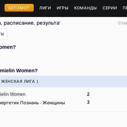
БЕТОМОТ
ЛИГИ
ИГРЫ
КОМАНДЫ
СЕРИИ
П
а, расписание, результаты
Ста
ТЫ
Women?
Imielin Women?
ЖЕНСКАЯ ЛИГА 1
ielin Women
2
3
нергетик Познань - Женщины