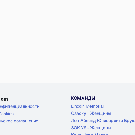
КОМАНДЫ
.com
Lincoln Memorial
онфиденциальности
Озаску - Женщины
ookies
Лон-Айленд Юниверсити Брук
льское соглашение
ЗОК Уб - Женщины
Крка Ново-Место