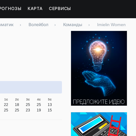
РОГНОЗЫ
КАРТА
СЕРВИСЫ
вматик
›
Волейбол
›
Команды
›
Imielin Women
1с
2с
3с
4с
5с
22
18
25
25
13
25
25
23
19
15