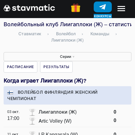
КОНКУРСЫ
Волейбольный клуб Лиигаплоки (Ж) – статистик
Ставматик
›
Волейбол
›
Команды
›
Лиигаплоки (Ж)
Серии
▼
РАСПИСАНИЕ
РЕЗУЛЬТАТЫ
Когда играет Лиигаплоки (Ж)?
ВОЛЕЙБОЛ ФИНЛЯНДИЯ ЖЕНСКИЙ
ЧЕМПИОНАТ
Лиигаплоки (Ж)
0
03 окт.
17:00
0
Artic Volley (W)
LP Kangasala (W)
0
11 окт.