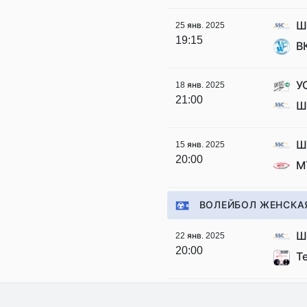
Ш
25 янв. 2025
19:15
В
У
18 янв. 2025
21:00
Ш
Ш
15 янв. 2025
20:00
М
ВОЛЕЙБОЛ ЖЕНСКА
Ш
22 янв. 2025
20:00
Т