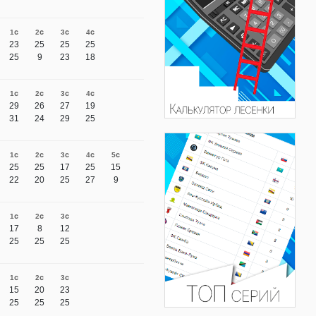
1с
2с
3с
4с
23
25
25
25
25
9
23
18
1с
2с
3с
4с
29
26
27
19
31
24
29
25
1с
2с
3с
4с
5с
25
25
17
25
15
22
20
25
27
9
1с
2с
3с
17
8
12
25
25
25
1с
2с
3с
15
20
23
25
25
25