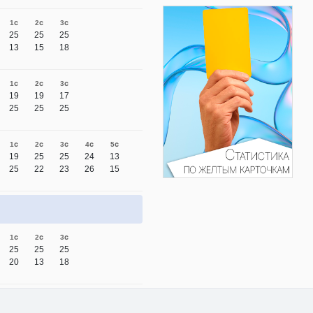
1с
2с
3с
25
25
25
13
15
18
1с
2с
3с
19
19
17
25
25
25
1с
2с
3с
4с
5с
19
25
25
24
13
25
22
23
26
15
1с
2с
3с
25
25
25
20
13
18