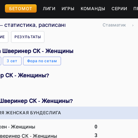
БЕТОМОТ
ЛИГИ
ИГРЫ
КОМАНДЫ
СЕРИИ
П
 статистика, расписание, результаты
Ставматик
›
ИЕ
РЕЗУЛЬТАТЫ
а Шверинер СК - Женщины
3 сет
Фора по сетам
ер СК - Женщины?
 Шверинер СК - Женщины?
ИЯ ЖЕНСКАЯ БУНДЕСЛИГА
хен - Женщины
0
3
веринер СК - Женщины