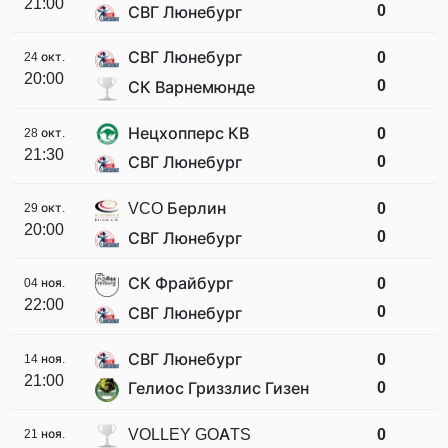
21:00
0
СВГ Люнебург
СВГ Люнебург
0
24 окт.
20:00
0
СК Варнемюнде
Нецхопперс КВ
0
28 окт.
21:30
0
СВГ Люнебург
VCO Берлин
0
29 окт.
20:00
0
СВГ Люнебург
СК Фрайбург
0
04 ноя.
22:00
0
СВГ Люнебург
СВГ Люнебург
0
14 ноя.
21:00
0
Гелиос Гриззлис Гизен
VOLLEY GOATS
0
21 ноя.