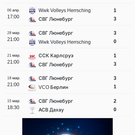
Wwk Volleys Herrsching
1
06 апр.
17:00
3
СВГ Люнебург
СВГ Люнебург
3
28 мар.
21:00
0
Wwk Volleys Herrsching
ССК Карлсруэ
1
21 мар.
21:00
3
СВГ Люнебург
СВГ Люнебург
3
18 мар.
21:00
1
VCO Берлин
СВГ Люнебург
2
15 мар.
18:30
0
АСВ Дахау