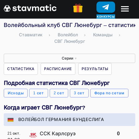
КОНКУРСЫ
Волейбольный клуб СВГ Люнебург – статистика
Ставматик
›
Волейбол
›
Команды
›
СВГ Люнебург
Серии
▼
СТАТИСТИКА
РАСПИСАНИЕ
РЕЗУЛЬТАТЫ
Подробная статистика СВГ Люнебург
Исходы
1 сет
2 сет
3 сет
Фора по сетам
Когда играет СВГ Люнебург?
ВОЛЕЙБОЛ ГЕРМАНИЯ БУНДЕСЛИГА
ССК Карлсруэ
0
21 окт.