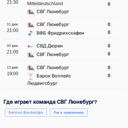
21:30
Mitteldeutschland
0
СВГ Люнебург
СВГ Люнебург
0
01 дек.
21:00
0
ВФБ Фридрихсхафен
СВД Дюрен
0
04 дек.
21:00
0
СВГ Люнебург
СВГ Люнебург
0
13 дек.
19:00
0
Барок Воллейс
Людвигсбург
Где играет команда СВГ Люнебург?
German Bundesliga
Лига чемпионов