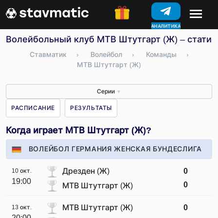
АНАЛИТИКА
КОНКУРСЫ
Волейбольный клуб МТВ Штутгарт (Ж) – статист
Ставматик
›
Волейбол
›
Команды
›
МТВ Штутгарт (Ж)
Серии
▼
РАСПИСАНИЕ
РЕЗУЛЬТАТЫ
Когда играет МТВ Штутгарт (Ж)?
ВОЛЕЙБОЛ ГЕРМАНИЯ ЖЕНСКАЯ БУНДЕСЛИГА
Дрезден (Ж)
0
10 окт.
19:00
0
МТВ Штутгарт (Ж)
МТВ Штутгарт (Ж)
0
13 окт.
20:00