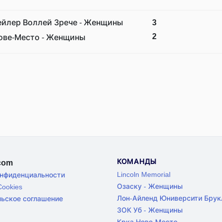
ейлер Воллей Зрече - Женщины
3
2
ове-Место - Женщины
КОМАНДЫ
.com
Lincoln Memorial
онфиденциальности
Озаску - Женщины
ookies
Лон-Айленд Юниверсити Брук
льское соглашение
ЗОК Уб - Женщины
Крка Ново-Место