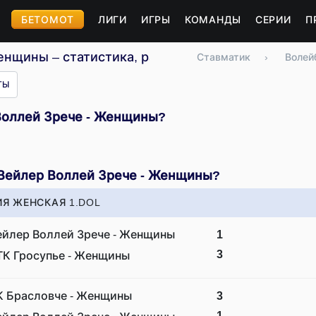
БЕТОМОТ
ЛИГИ
ИГРЫ
КОМАНДЫ
СЕРИИ
П
нщины – статистика, расписание, результаты
Ставматик
›
Волей
ТЫ
 Воллей Зрече - Женщины?
 Вейлер Воллей Зрече - Женщины?
Я ЖЕНСКАЯ 1.DOL
ейлер Воллей Зрече - Женщины
1
3
ТК Гросупье - Женщины
К Брасловче - Женщины
3
1