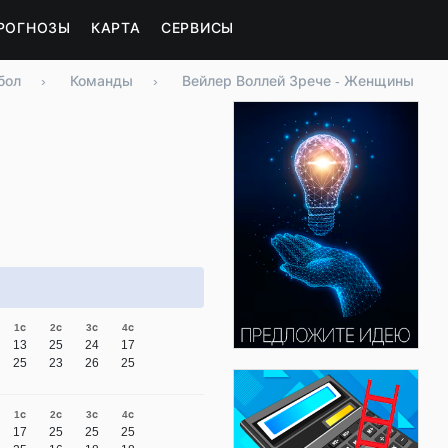
РОГНОЗЫ
КАРТА
СЕРВИСЫ
бол
›
Команды
›
Вейлер Воллей Зрече - Женщины
1с
2с
3с
4с
13
25
24
17
25
23
26
25
1с
2с
3с
4с
17
25
25
25